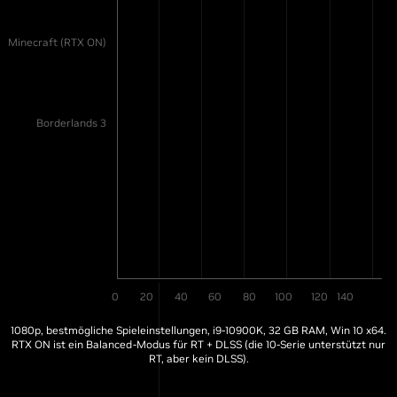
Minecraft (RTX ON)
Borderlands 3
0
20
40
60
80
100
120
140
1080p, bestmögliche Spieleinstellungen, i9-10900K, 32 GB RAM, Win 10 x64.
RTX ON ist ein Balanced-Modus für RT + DLSS (die 10-Serie unterstützt nur
RT, aber kein DLSS).