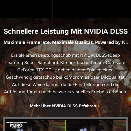
Schnellere Leistung Mit NVIDIA DLSS
Maximale Framerate. Maximale Qualität. Powered by Ki.
Erziele einen Leistungsschub mit NVIDIA DLSS (Deep
Learning Super Sampling). KI-spezifische Tensor-Cores auf
GeForce RTX-GPUs geben deinen Spielen einen
Geschwindigkeitsschub bei kompromissloser Bildqualität.
Auf diese Weise kannst du die Einstellungen und die
Auflösung für ein noch besseres visuelles Erlebnis erhöhen.
Mehr Über NVIDIA DLSS Erfahren