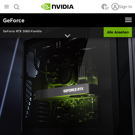
Skip
Sign In
to
AT
main
GeForce
content
GeForce RTX 3060-Familie
Alle Ansehen