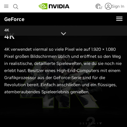
Skip
Sign In
to
AT
main
GeForce
content
4K
4K
4K verwendet viermal so viele Pixel wie auf 1.920 × 1.080
Pixel großen Bildschirmen üblich und eröffnet so den Weg
in realistische, detaillierte Spielewelten, wie du sie noch nie
erlebt hast. Besitzer eines High-End-Computers mit einem
Grafikprozessor aus der GeForce-Serie sind für die
Revolution bereit. Einfach anschließen und ein flüssiges,
atemberaubendes Spieleerlebnis genießen.