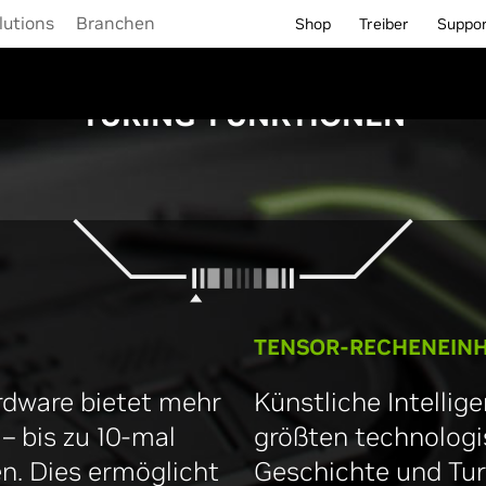
lutions
Branchen
Shop
Treiber
Suppo
TURING-FUNKTIONEN
TENSOR-RECHENEINH
rdware bietet mehr
Künstliche Intellig
– bis zu 10-mal
größten technologi
n. Dies ermöglicht
Geschichte und Turi