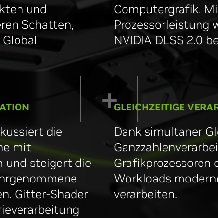
ekten und
Computergrafik. Mi
ren Schatten,
Prozessorleistung 
 Global
NVIDIA DLSS 2.0 be
ATION
GLEICHZEITIGE VERA
kussiert die
Dank simultaner G
he mit
Ganzzahlenverarbei
und steigert die
Grafikprozessoren 
wahrgenommene
Workloads moderner
en. Gitter-Shader
verarbeiten.
rieverarbeitung