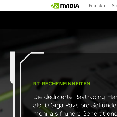
Skip
Produkte
So
to
main
content
GeForce
RT-RECHENEINHEITEN
Die dedizierte Raytracing-Ha
als 10 Giga Rays pro Sekunde 
mehr als frühere Generatione