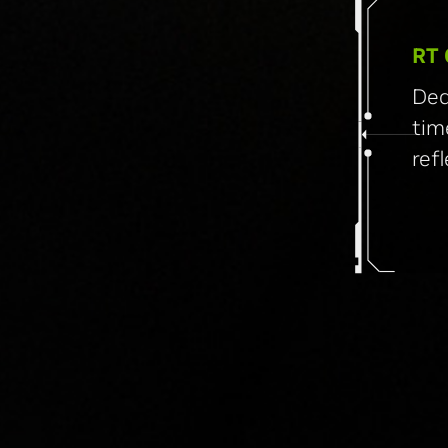
RT
Ded
tim
ref