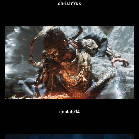
chris177uk
coalabr14