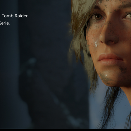
m Tomb Raider
erie.