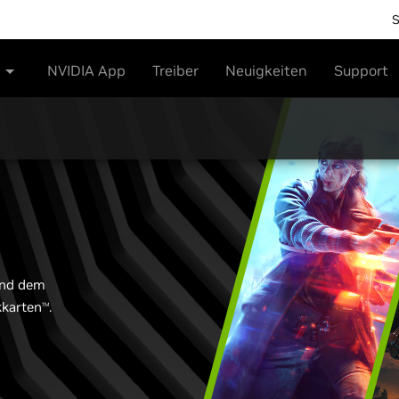
NVIDIA App
Treiber
Neuigkeiten
Support
und dem
kkarten
.
TM