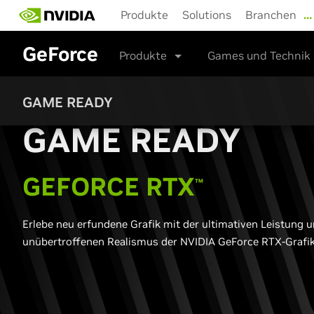
Skip
Produkte
Solutions
Branchen
…
to
main
GeForce
content
Produkte
Games und Technik
GAME READY
G
AME READY
G
EFORCE RTX
™
Erlebe neu erfundene Grafik mit der ultimativen Leistung 
unübertroffenen Realismus der NVIDIA GeForce RTX-Grafi