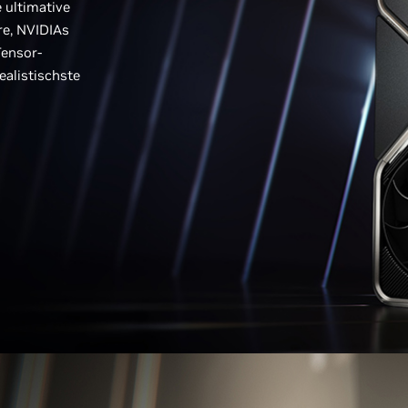
e ultimative
re, NVIDIAs
Tensor-
ealistischste