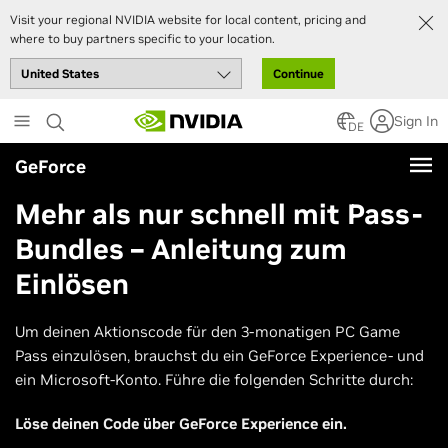
Visit your regional NVIDIA website for local content, pricing and
where to buy partners specific to your location.
Continue
Skip
Sign In
to
DE
main
GeForce
content
Mehr als nur schnell mit Pass-
Bundles – Anleitung zum
Einlösen
Um deinen Aktionscode für den 3-monatigen PC Game
Pass einzulösen, brauchst du ein GeForce Experience- und
ein Microsoft-Konto. Führe die folgenden Schritte durch:
Löse deinen Code über GeForce Experience ein.