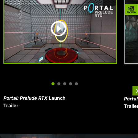
Portal: Prelude RTX
Launch
Porta
Trailer
Traile