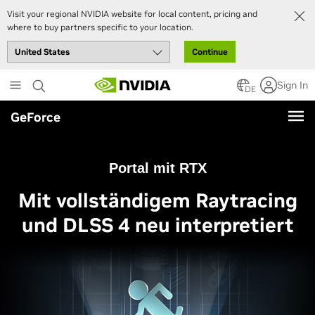
Visit your regional NVIDIA website for local content, pricing and
where to buy partners specific to your location.
Continue
Skip
Sign In
to
DE
main
GeForce
content
Portal mit RTX
Mit vollständigem Raytracing
und DLSS 4 neu interpretiert