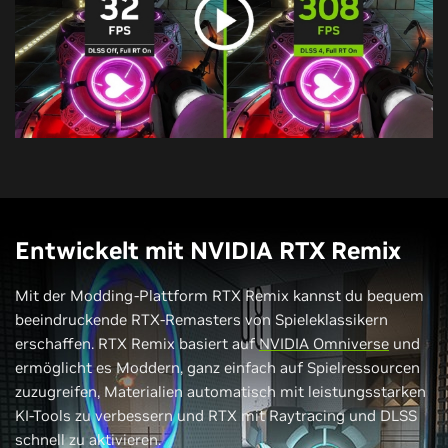
Entwickelt mit NVIDIA RTX Remix
Mit der Modding-Plattform RTX Remix kannst du bequem
beeindruckende RTX-Remasters von Spieleklassikern
erschaffen. RTX Remix basiert auf
NVIDIA Omniverse
und
ermöglicht es Moddern, ganz einfach auf Spielressourcen
zuzugreifen, Materialien automatisch mit leistungsstarken
KI-Tools zu verbessern und RTX mit Raytracing und DLSS
schnell zu aktivieren.