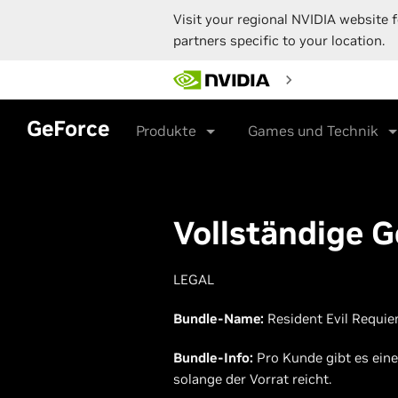
Visit your regional NVIDIA website f
partners specific to your location.
Skip
to
main
content
GeForce
Produkte
Games und Technik
Vollständige 
LEGAL
Bundle-Name:
Resident Evil Requi
Bundle-Info:
Pro Kunde gibt es eine
solange der Vorrat reicht.