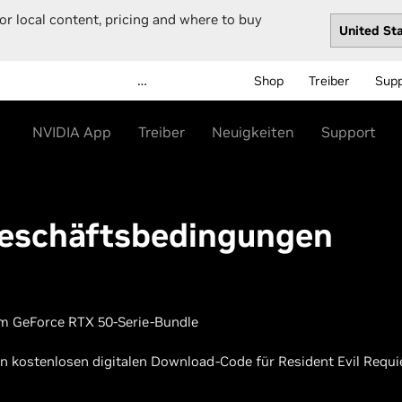
or local content, pricing and where to buy
…
Shop
Treiber
Sup
NVIDIA App
Treiber
Neuigkeiten
Support
Geschäftsbedingungen
em GeForce RTX 50-Serie-Bundle
n kostenlosen digitalen Download-Code für Resident Evil Requi