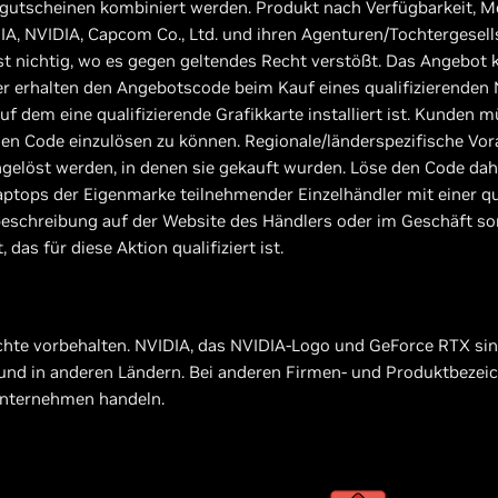
utscheinen kombiniert werden. Produkt nach Verfügbarkeit, Me
IA, NVIDIA, Capcom Co., Ltd. und ihren Agenturen/Tochtergesell
st nichtig, wo es gegen geltendes Recht verstößt. Das Angebot 
erhalten den Angebotscode beim Kauf eines qualifizierenden 
uf dem eine qualifizierende Grafikkarte installiert ist. Kunden 
den Code einzulösen zu können. Regionale/länderspezifische Vo
ngelöst werden, in denen sie gekauft wurden. Löse den Code da
aptops der Eigenmarke teilnehmender Einzelhändler mit einer qu
ktbeschreibung auf der Website des Händlers oder im Geschäft so
das für diese Aktion qualifiziert ist.
echte vorbehalten. NVIDIA, das NVIDIA-Logo und GeForce RTX si
 und in anderen Ländern. Bei anderen Firmen- und Produktbeze
Unternehmen handeln.