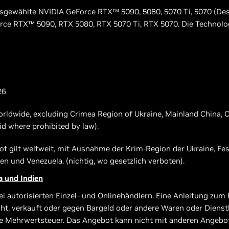
usgewählte NVIDIA GeForce RTX™ 5090, 5080, 5070 Ti, 5070 (De
e RTX™ 5090, RTX 5080, RTX 5070 Ti, RTX 5070. Die Technologi
26
worldwide, excluding Crimea Region of Ukraine, Mainland China, C
oid where prohibited by law).
 gilt weltweit, mit Ausnahme der Krim-Region der Ukraine, Fest
en und Venezuela. (nichtig, wo gesetzlich verboten).
a und Indien
 autorisierten Einzel- und Onlinehändlern. Eine Anleitung zum 
cht, verkauft oder gegen Bargeld oder andere Waren oder Dienst
de Mehrwertsteuer. Das Angebot kann nicht mit anderen Angebo