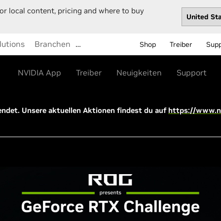
or local content, pricing and where to buy
lutions
Branchen
…
Shop
Treiber
Sup
NVIDIA App
Treiber
Neuigkeiten
Support
eendet. Unsere aktuellen Aktionen findest du auf
https://www.n