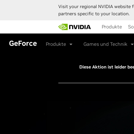
Visit your regional NVIDIA website f
partners specific to your location.
Skip
Produkte
So
to
main
content
GeForce
Produkte
Games und Technik
Diese Aktion ist leider b