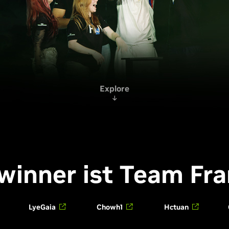
Explore
winner ist Team Fra
LyeGaia
Chowh1
Hctuan