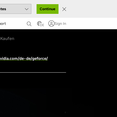
Continue
port
Sign In
DE
Kaufen
vidia.com/de-de/geforce/