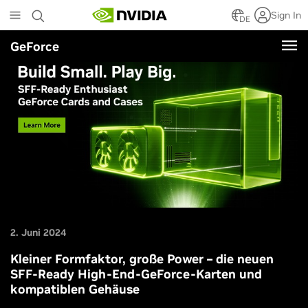
Skip
Sign In
to
DE
main
GeForce
content
2. Juni 2024
Kleiner Formfaktor, große Power – die neuen
SFF-Ready High-End-GeForce-Karten und
kompatiblen Gehäuse