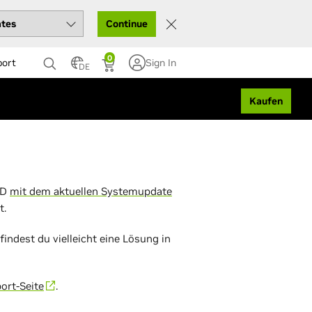
Continue
0
port
Sign In
DE
Kaufen
LD
mit dem aktuellen Systemupdate
t.
ndest du vielleicht eine Lösung in
ort-Seite
.