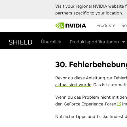
Visit your regional NVIDIA website f
partners specific to your location.
Skip
Produkte
So
to
main
content
SHIELD
Überblick
Produktspezifikationen
30. Fehlerbehebun
Bevor du diese Anleitung zur Fehler
aktualisiert wurde
. Das ist automat
Wenn du das Problem nicht mit den F
den
GeForce Experience-Foren
im
Nützliche Tipps und Tricks findest