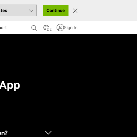
Continue
port
Sign In
DE
 App
en?