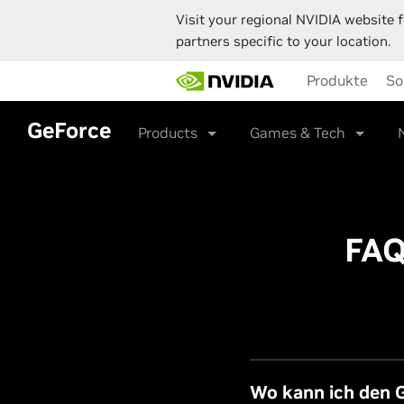
Visit your regional NVIDIA website f
partners specific to your location.
Skip
Produkte
So
to
main
content
GeForce
Products
Games & Tech
FAQ
Wo kann ich den 