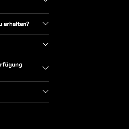
alle ist
u erhalten?
rfügbarkeit neuer
Verfügung
r Prämien angemeldet
landchina, Kuba, Iran,
ltig in Ländern mit