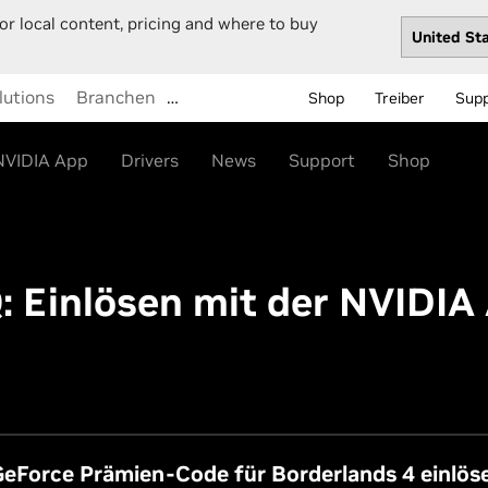
or local content, pricing and where to buy
lutions
Branchen
…
Shop
Treiber
Sup
NVIDIA App
Drivers
News
Support
Shop
: Einlösen mit der NVIDIA
GeForce Prämien-Code für Borderlands 4 einlös