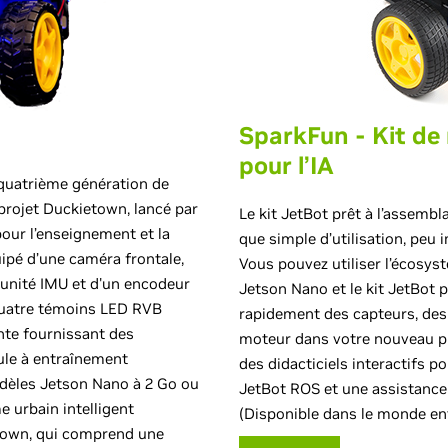
SparkFun - Kit de
pour l’IA
quatrième génération de
rojet Duckietown, lancé par
Le kit JetBot prêt à l’assemb
pour l’enseignement et la
que simple d’utilisation, peu 
ipé d’une caméra frontale,
Vous pouvez utiliser l’écosy
 unité IMU et d'un encodeur
Jetson Nano et le kit JetBot 
quatre témoins LED RVB
rapidement des capteurs, des
ente fournissant des
moteur dans votre nouveau pr
cule à entraînement
des didacticiels interactifs po
odèles Jetson Nano à 2 Go ou
JetBot ROS et une assistanc
e urbain intelligent
(Disponible dans le monde ent
own, qui comprend une