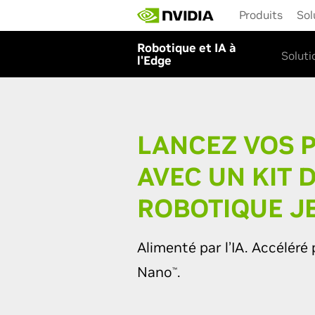
Skip
Produits
Sol
to
main
Robotique et IA à
content
Solut
l'Edge
LANCEZ VOS P
AVEC UN KIT 
ROBOTIQUE J
Alimenté par l’IA. Accéléré
Nano
.
™