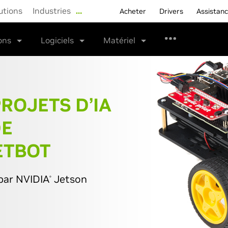
utions
Industries
…
Acheter
Drivers
Assistan
ions
Logiciels
Matériel
ROJETS D’IA
DE
ETBOT
 par NVIDIA
Jetson
®