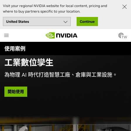
Visit your regional NVIDIA website for local content, pricing and
where to buy partners specific to your location.
Continue
Skip
to
TW
main
使用案例
content
工業數位孿生
為物理 AI 時代打造智慧工廠、倉庫與工業設施。
開始使用