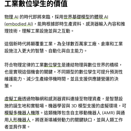
工業數位孿生的價值
物理 AI
的時代即將來臨，採用
世界基礎模型
的
體現 AI
(embodied AI)
，能夠根據即時生產資料、感測器輸入內容和推
理技術，理解工業設施並與之互動。
這個新時代將顛覆重工業，為全球數百萬家工廠、倉庫和工業
設施注入更大的智慧、自動化與自主能力。
符合物理定律的工業
數位孿生
是連結物理與數位世界的橋樑，
也是實現這個機會的關鍵。不同類型的數位孿生可提升預測性
維護能力、減少生產線停機時間，並且支援供應鏈營運的決
策。
虛擬工廠
透過物聯網和感測器資料連接至物理資產，是智慧設
施的誕生地和實驗場。機器學習與 3D 模型支援的虛擬環境，可
模擬多機器人機隊
。這類機隊包含自主移動機器人 (AMR) 與通
用
人形機器人
，將逐漸填補勞動力的關鍵缺口，並與人類工作
者並肩作業。