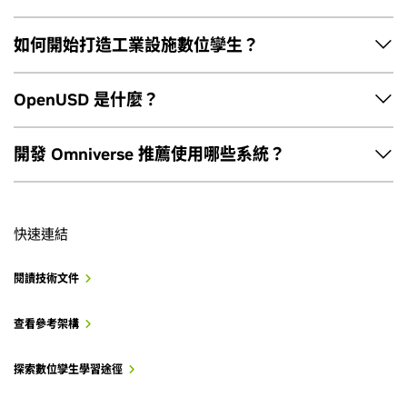
如何開始打造工業設施數位孿生？
使用
NVIDIA Omniverse 開發工具
，從零開始打造數位孿生應
OpenUSD 是什麼？
用，結合
Omniverse Kit SDK
、將 OpenUSD 與 RTX API 整合
至應用，並利用
Omniverse Kit App Streaming
部署。探索開
通用場景描述 (OpenUSD)
不僅是一種檔案格式。這是一種可
開發 Omniverse 推薦使用哪些系統？
發入門套件，立即
開始學習 OpenUSD
。
擴充的開放式生態系，可在 3D 世界描述、編排、模擬與協作。
RTX PRO 6000 Blackwell 系列 GPU 可加速物理 AI 與工業數
OpenUSD 包含一系列基本工具與功能，可加速工作流程、團隊
位化，包括設施數位孿生的開發及部署，以及涵蓋訓練、合成
和專案。無論是為大規模互連的虛擬世界建立資產與環境，還
快速連結
資料生成、機器人學習和模擬等機器人開發工作負載。
是打造讓這些世界化為現實的工具，它都能滿足您的一切需
求。
閱讀技術文件
深入瞭解
開始使用 OpenUSD
查看參考架構
探索數位孿生學習途徑