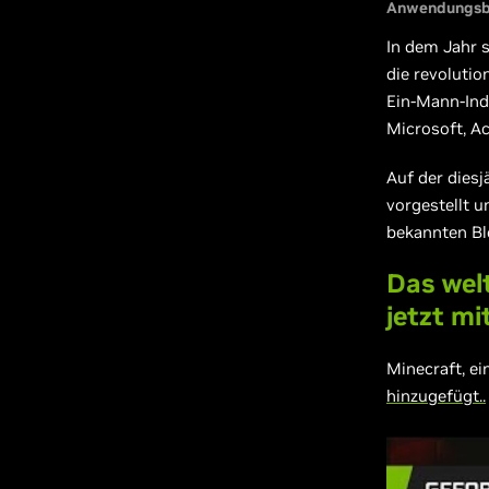
Anwendungsbe
In dem Jahr 
die revoluti
Ein-Mann-Ind
Microsoft, A
Auf der dies
vorgestellt u
bekannten Blo
Das wel
jetzt mi
Minecraft, ei
hinzugefügt..