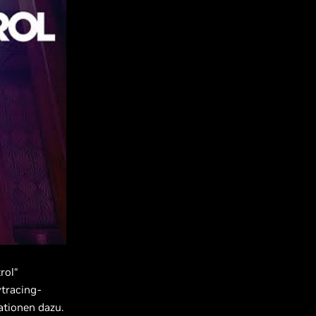
rol“
ytracing-
ationen dazu.