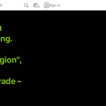
rt
Sign In
DE
d
ing.
gion“,
rade –