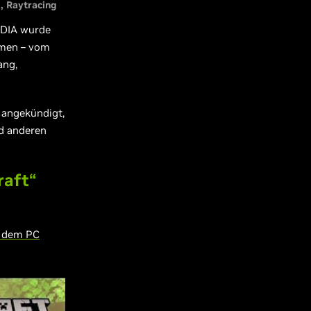
X
Raytracing
IDIA wurde
mmen – vom
ang,
 angekündigt,
nd anderen
raft“
f dem PC