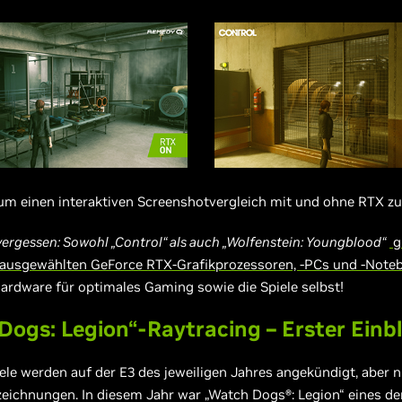
 um einen interaktiven Screenshotvergleich mit und ohne RTX zu
vergessen: Sowohl „Control“ als auch „Wolfenstein: Youngblood“
gi
 ausgewählten GeForce RTX-Grafikprozessoren, -PCs und -Noteb
Hardware für optimales Gaming sowie die Spiele selbst!
ogs: Legion“-Raytracing – Erster Einbl
ele werden auf der E3 des jeweiligen Jahres angekündigt, aber 
zeichnungen. In diesem Jahr war „Watch Dogs®: Legion“ eines d