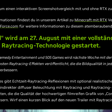
 um einen interaktiven Screenshotvergleich mit und ohne RTX zu
rmationen findest du in unserem Artikel zu
Minecraft mit RTX
Ve
Force.com
für weitere Informationen zu diesem atemberaubend
“ wird am 27. August mit einer vollstä
n Raytracing-Technologie gestartet.
emedy Entertainment und 505 Games wird nächste Woche mit de
hsten Raytracing-Effekten veröffentlicht, die die Bildqualität in j
verbessern.
es gibt Echtzeit-Raytracing-Reflexionen mit optional realistisch
indirekter diffuser Beleuchtung mit Raytracing und Raytracing-
en, die die Qualität der hochwertigen filmreifen Grafik von „Co
sern. Wirf einen kurzen Blick auf den neuen Trailer mit Raytraci