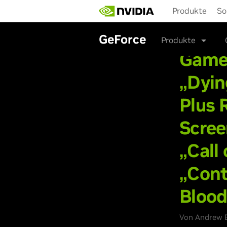
Skip
Produkte
So
to
main
content
GeForce
Produkte
Games
„Dyin
Plus 
Scree
„Call
„Cont
Blood
Von Andrew B