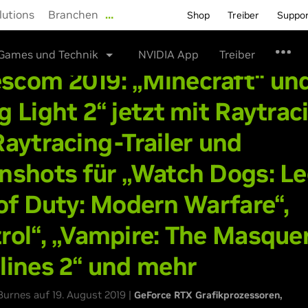
lutions
Branchen
…
Shop
Treiber
Suppo
Games und Technik
NVIDIA App
Treiber
com 2019: „Minecraft“ un
g Light 2“ jetzt mit Raytrac
Raytracing-Trailer und
nshots für „Watch Dogs: Le
 of Duty: Modern Warfare“,
rol“, „Vampire: The Masque
lines 2“ und mehr
urnes auf 19. August 2019 |
GeForce RTX Grafikprozessoren