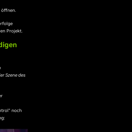
 öffnen.
rfolge
en Projekt.
ndigen
n
eder Szene des
er
ntrol“ noch
ng: