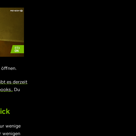
 öffnen.
bt es derzeit
ooks..
Du
ick
nur wenige
er wenigen