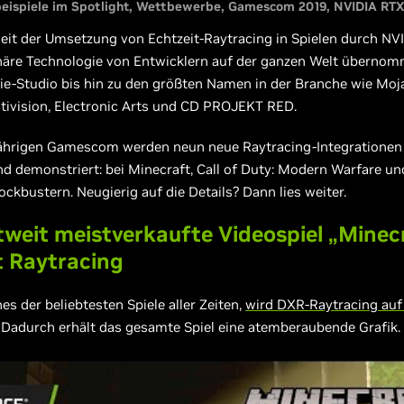
ispiele im Spotlight
Wettbewerbe
Gamescom 2019
NVIDIA RT
seit der Umsetzung von Echtzeit-Raytracing in Spielen durch NV
onäre Technologie von Entwicklern auf der ganzen Welt überno
ie-Studio bis hin zu den größten Namen in der Branche wie Moj
ctivision, Electronic Arts und CD PROJEKT RED.
jährigen Gamescom werden neun neue Raytracing-Integrationen
nd demonstriert: bei Minecraft, Call of Duty: Modern Warfare u
ckbustern. Neugierig auf die Details? Dann lies weiter.
tweit meistverkaufte Videospiel „Minec
t Raytracing
nes der beliebtesten Spiele aller Zeiten,
wird DXR-Raytracing au
Dadurch erhält das gesamte Spiel eine atemberaubende Grafik.