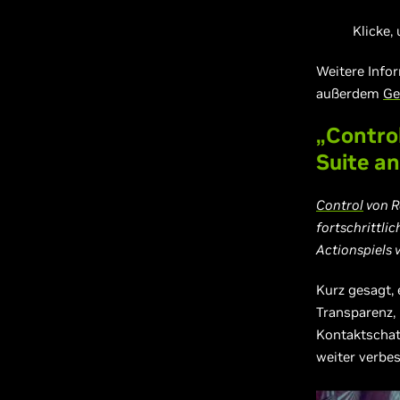
Klicke,
Weitere Info
außerdem
Ge
„Control
Suite a
Control
von R
fortschrittlic
Actionspiels 
Kurz gesagt, 
Transparenz, 
Kontaktschatt
weiter verbes