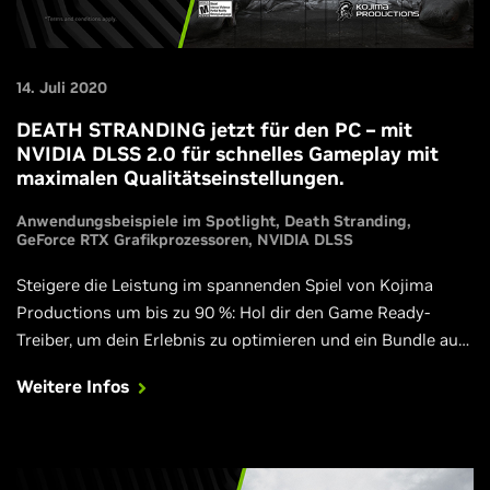
14. Juli 2020
DEATH STRANDING jetzt für den PC – mit
NVIDIA DLSS 2.0 für schnelles Gameplay mit
maximalen Qualitätseinstellungen.
Anwendungsbeispiele im Spotlight
Death Stranding
GeForce RTX Grafikprozessoren
NVIDIA DLSS
Steigere die Leistung im spannenden Spiel von Kojima
Productions um bis zu 90 %: Hol dir den Game Ready-
Treiber, um dein Erlebnis zu optimieren und ein Bundle aus
Spiel und teilnehmenden GeForce RTX-Grafikprozessoren,
Weitere Infos
Desktops und Notebooks.