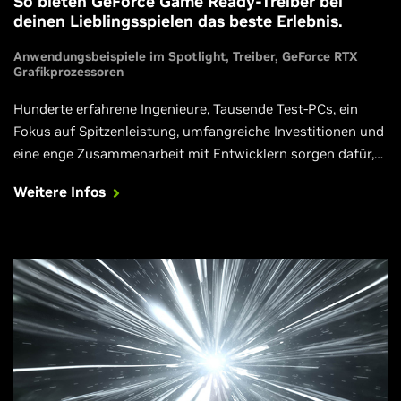
So bieten GeForce Game Ready-Treiber bei
deinen Lieblingsspielen das beste Erlebnis.
Anwendungsbeispiele im Spotlight
Treiber
GeForce RTX
Grafikprozessoren
Hunderte erfahrene Ingenieure, Tausende Test-PCs, ein
Fokus auf Spitzenleistung, umfangreiche Investitionen und
eine enge Zusammenarbeit mit Entwicklern sorgen dafür,
dass alle Game Ready-Treiber Monat für Monat für deine
Weitere Infos
liebsten Neuveröffentlichungen optimiert sind. Weitere
Infos.