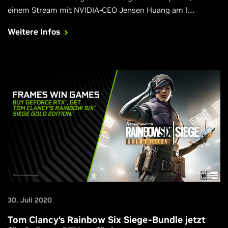
einem Stream mit NVIDIA-CEO Jensen Huang am 1.
September um 9 Uhr morgens PT seinen Höhepunkt
Weitere Infos
erreicht.
30. Juli 2020
Tom Clancy‘s Rainbow Six Siege-Bundle jetzt