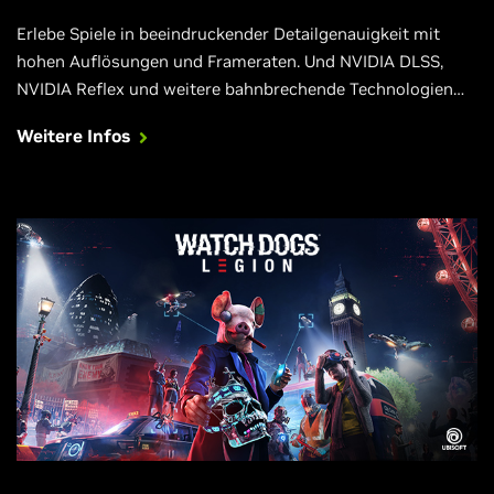
Erlebe Spiele in beeindruckender Detailgenauigkeit mit
hohen Auflösungen und Frameraten. Und NVIDIA DLSS,
NVIDIA Reflex und weitere bahnbrechende Technologien
sorgen für eine weitere Beschleunigung und Verbesserung
Weitere Infos
deines Erlebnisses in Fortnite, Call of Duty: Black Ops Cold
War, Cyberpunk 2077, Valorant und anderen Blockbustern.