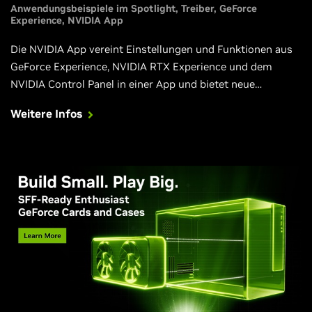
Anwendungsbeispiele im Spotlight
Treiber
GeForce
Experience
NVIDIA App
Die NVIDIA App vereint Einstellungen und Funktionen aus
GeForce Experience, NVIDIA RTX Experience und dem
NVIDIA Control Panel in einer App und bietet neue
Verbesserungen, die dein Gaming, das Erstellen, die
Weitere Infos
Videowiedergabe und deine Arbeit noch weiter bereichern.