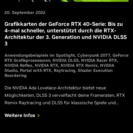
20. September 2022
Grafikkarten der GeForce RTX 40-Serie: Bis zu
4-mal schneller, unterstützt durch die RTX-
Architektur der 3. Generation und NVIDIA DLSS
3
Anwendungsbeispiele im Spotlight
Cyberpunk 2077
GeForce
RTX Grafikprozessoren
NVIDIA DLSS
NVIDIA Racer RTX
NVIDIA Reflex
NVIDIA RTX
NVIDIA RTX Remix
NVIDIA
Studio
Portal with RTX
Raytracing
Shader Execution
Reordering
Die NVIDIA Ada Lovelace-Architektur bietet neue
Möglichkeiten, DLSS 3 vervielfacht deine Frameraten, RTX
Remix Raytracing und DLSS für klassische Spiele und
unsere neuen GeForce RTX 4090- und GeForce RTX 4080-
Weitere Infos
Grafikprozessoren bieten die Leistung, um Spiele mit
vollständigem Raytracing optimal zu genießen. In diesem
Artikel findest du alle Informationen, die du brauchst.