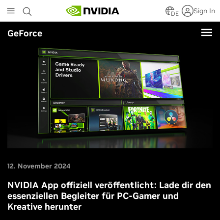
Skip
Sign In
to
DE
main
GeForce
content
12. November 2024
NVIDIA App offiziell veröffentlicht: Lade dir den
essenziellen Begleiter für PC-Gamer und
Kreative herunter