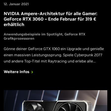
12. Januar 2021
NVIDIA Ampere-Architektur für alle Gamer:
GeForce RTX 3060 – Ende Februar für 319 €
erhältlich
Anwendungsbeispiele im Spotlight
GeForce RTX
Grafikprozessoren
Gönne deiner GeForce GTX 1060 ein Upgrade und genieße
einen massiven Leistungssprung. Spiele Cyberpunk 2077
und andere Top-Titel mit Raytracing und erlebe alle
weiteren Vorteile und Verbesserungen der NVIDIA Ampere-
Weitere Infos
Architektur.