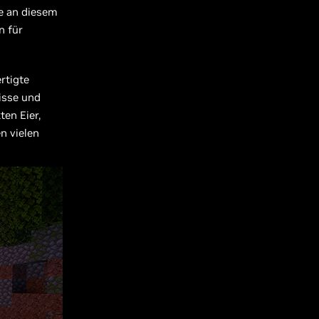
ie an diesem
n für
rtigte
isse und
ten Eier,
n vielen