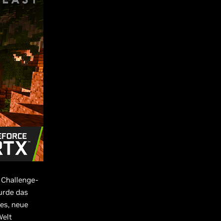
 Challenge-
urde das
es, neue
Welt