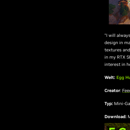
“I will alway
design in ma
textures and
in my RTX Sh
interest in 
Welt:
Egg H
Creator
:
Fee
Typ:
Mini-G
Download:
M