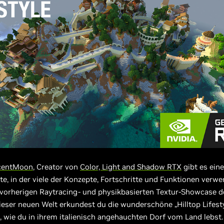
scentMoon
, Creator von
Color, Light and Shadow RTX
gibt es ein
e, in der viele der Konzepte, Fortschritte und Funktionen verw
m vorherigen Raytracing- und physikbasierten Textur-Showcase 
ieser neuen Welt erkundest du die wunderschöne „Hilltop Lifesty
, wie du in ihrem italienisch angehauchten Dorf vom Land lebst.