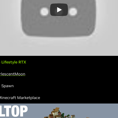
p Lifestyle RTX
rlescentMoon
l Spawn
inecraft Marketplace