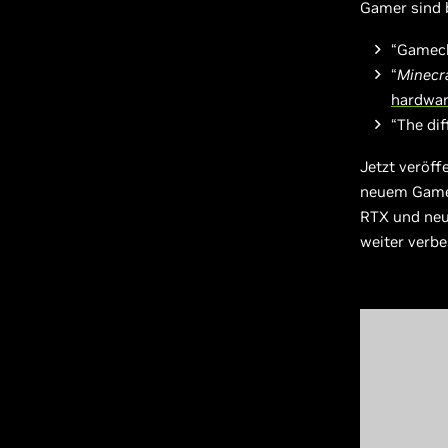
Gamer sind b
“Gamec
“
Minecr
hardwa
“The dif
Jetzt veröff
neuem Gamep
RTX und neue
weiter verbe