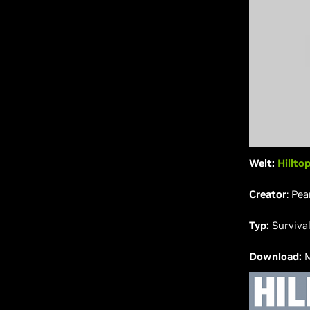
Welt:
Hillto
Creator
:
Pea
Typ:
Surviva
Download:
M