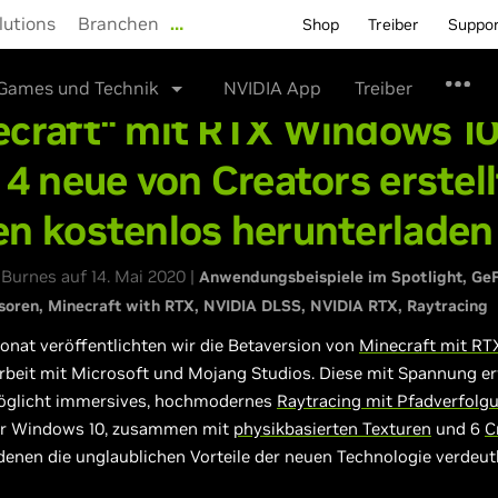
lutions
Branchen
…
Shop
Treiber
Suppo
Games und Technik
NVIDIA App
Treiber
ecraft“ mit RTX Windows 1
 4 neue von Creators erstel
en kostenlos herunterladen
Burnes auf 14. Mai 2020 |
Anwendungsbeispiele im Spotlight
GeF
soren
Minecraft with RTX
NVIDIA DLSS
NVIDIA RTX
Raytracing
onat veröffentlichten wir die Betaversion von
Minecraft mit RT
eit mit Microsoft und Mojang Studios. Diese mit Spannung er
öglicht immersives, hochmodernes
Raytracing mit Pfadverfolg
ür Windows 10, zusammen mit
physikbasierten Texturen
und 6
C
 denen die unglaublichen Vorteile der neuen Technologie verdeut