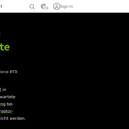
rt
Sign In
DE
0
lte
orce RTX
X
in
wartete
ung
bei
reator-
licht werden.