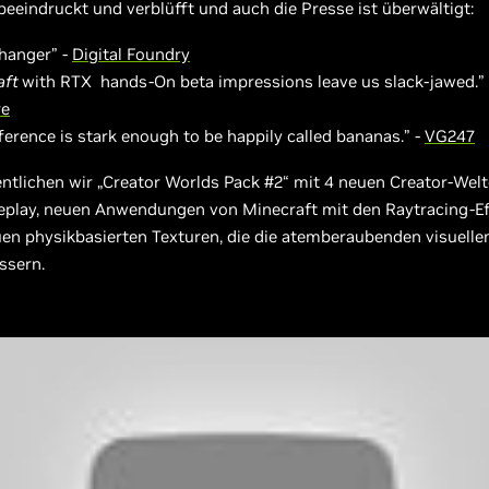
eeindruckt und verblüfft und auch die Presse ist überwältigt:
hanger” -
Digital Foundry
aft
with RTX hands-On beta impressions leave us slack-jawed.”
re
ference is stark enough to be happily called bananas.” -
VG247
entlichen wir „Creator Worlds Pack #2“ mit 4 neuen Creator-Wel
lay, neuen Anwendungen von Minecraft mit den Raytracing-Ef
n physikbasierten Texturen, die die atemberaubenden visuellen
ssern.