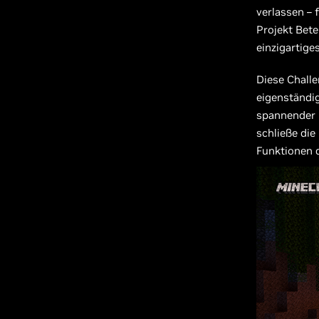
verlassen – 
Projekt Bete
einzigartige
Diese Chall
eigenständig
spannender H
schließe die
Funktionen d