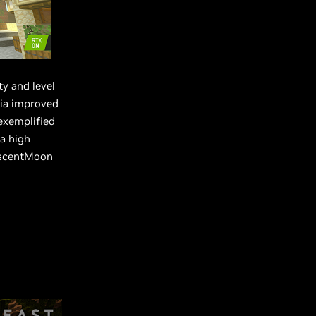
ty and level
via improved
 exemplified
 a high
lescentMoon