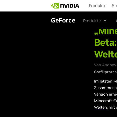
Skip
Produkte
So
to
main
content
GeForce
Produkte
„Min
Beta:
Welt
Von Andrew 
Grafikprozes
Im letzten M
Zusammenarb
Version erm
Minecraft f
Welten
, mit