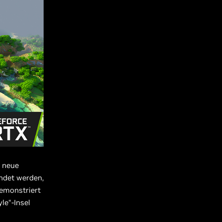
e neue
endet werden,
demonstriert
le“-Insel