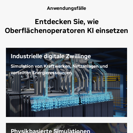
Anwendungsfälle
Entdecken Sie, wie
Oberflächenoperatoren KI einsetzen
Industrielle digitale Zwillinge
Simulation von Kraftwerken, Netzanlagen und
verteilten Energieressourcen.
Energieunternehmen bauen digitale Zwillinge, um
industrielle Anlagen, Prozesse und Arbeitsabläufe –
wie Kraftwerke, Windparks, solarthermische Netze
und mehr – für einen sicheren, autonomen Betrieb
präzise zu modellieren. Die Lösung verwendet
NVIDIA PhysicsNeMo
, ein Framework zur
Entwicklung von physikalisch-informierten
Physikbasierte Simulationen