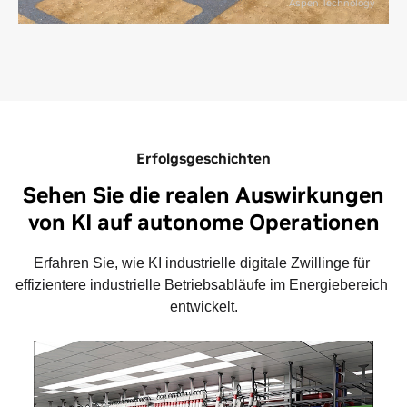
Aspen Technology
Unternehmensniveau vereint. Mit IGX können
Unternehmen proaktive Sicherheit in autonomen
Umgebungen gewährleisten, leistungsstarke und
energieeffiziente Systeme für Echtzeitanwendungen
mit geringer Latenz nutzen und die neuesten
Standards in den Bereichen Sicherheit, Remote-
Bereitstellung und Verwaltung von eingebetteten
Erfolgsgeschichten
Geräten anwenden.
Sehen Sie die realen Auswirkungen
von KI auf autonome Operationen
Erfahren Sie, wie KI industrielle digitale Zwillinge für 
effizientere industrielle Betriebsabläufe im Energiebereich 
entwickelt.