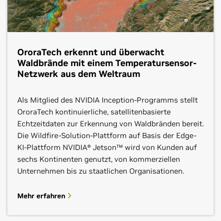
Generation im Bereich der datengesteuerten,
Herausforderungen von heute zu bewältigen und die
Quantiphi hat durch das Zusammenspiel seiner
vertrauenswürdigen und nachhaltigen digitalen
Zukunft zu gestalten. Damit können
umfangreichen Branchenerfahrung mit strengen
Transformation mit einem starken Portfolio
Energieunternehmen Anwendungen in mehreren
Cloud- und Data-Engineering-Praktiken sowie
patentierter Technologie. Mit weltweit führenden
Clouds, am eigenen Standort und am Netzwerkrand
hochaktueller KI-Forschung für die beschleunigte
OroraTech erkennt und überwacht
Positionen in den Bereichen Advanced Computing,
(Edge) mit den Tools und Frameworks ihrer Wahl
Erzielung quantifizierbarer Geschäftsergebnisse
Waldbrände mit einem Temperatursensor-
Sicherheit, KI, Cloud und digitale Plattformen, bietet
entwickeln, nutzen und verwalten.
schwierigste und komplexeste Geschäftsprobleme
Netzwerk aus dem Weltraum
Eviden fundiertes Know-how für alle Branchen in
gelöst.
mehr als 47 Ländern.
Mehr erfahren
Kontakt aufnehmen
Als Mitglied des NVIDIA Inception-Programms stellt
OroraTech kontinuierliche, satellitenbasierte
Mehr erfahren
Kontakt aufnehmen
Echtzeitdaten zur Erkennung von Waldbränden bereit.
Mehr erfahren
Kontakt aufnehmen
Die Wildfire-Solution-Plattform auf Basis der Edge-
KI-Plattform NVIDIA® Jetson™ wird von Kunden auf
sechs Kontinenten genutzt, von kommerziellen
Unternehmen bis zu staatlichen Organisationen.
Mehr erfahren