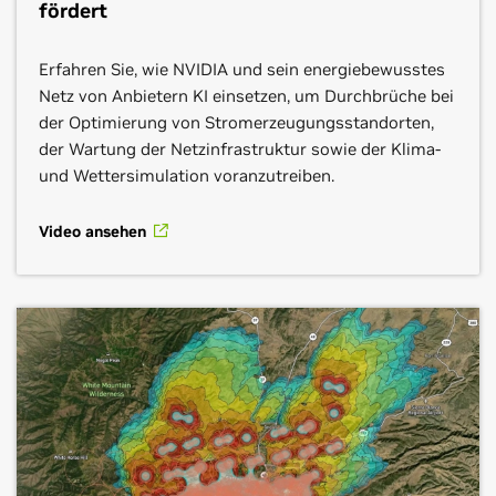
fördert
Erfahren Sie, wie NVIDIA und sein energiebewusstes
Netz von Anbietern KI einsetzen, um Durchbrüche bei
der Optimierung von Stromerzeugungsstandorten,
der Wartung der Netzinfrastruktur sowie der Klima-
und Wettersimulation voranzutreiben.
Video ansehen
Microsoft Azure
Quantiphi
Segment:
Untergrund, Energie- und
Eviden
Versorgungsunternehmen
Segment:
Subsurface
Segment:
Untergrund, Oberfläche
Die Azure-Cloud-Plattform umfasst mehr als 200
Produkte und Cloud-Services, die Kunden dabei
Quantiphi ist ein preisgekröntes Unternehmen für die
Eviden ist ein Technologieführer der nächsten
unterstützen, neue Lösungen zu realisieren, um die
Entwicklung von Digitaltechnik mit Schwerpunkt KI.