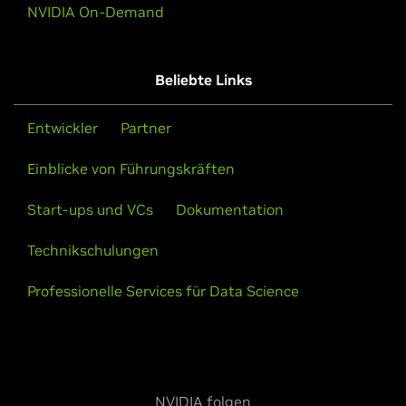
NVIDIA On-Demand
Segment:
Untergrund
Supermicro bietet maßgeschneiderte Drop-in-fähige
Beliebte Links
KI-Lösungen für Unternehmen, um eine Infrastruktur
mit beschleunigtem Computing für generative KI,
High-Performance-Computing (HPC), Design und
Entwickler
Partner
Visualisierung und mehr aufzubauen.
Einblicke von Führungskräften
Start-ups und VCs
Dokumentation
Mehr erfahren
Kontakt aufnehmen
Technikschulungen
Professionelle Services für Data Science
NVIDIA folgen