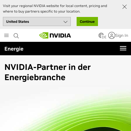
Visit your regional NVIDIA website for local content, pricing and
where to buy partners specific to your location.
Continue
Skip
Sign In
to
DE
main
Energie
content
NVIDIA-Partner in der
Energiebranche