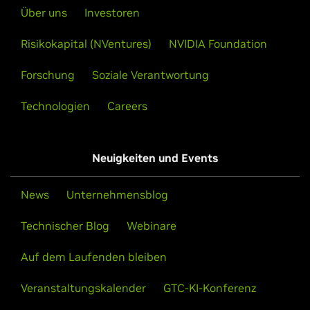
Mehr erfahren
Kontakt aufnehmen
Über uns
Investoren
Mehr erfahren
Kontakt aufnehmen
Risikokapital (NVentures)
NVIDIA Foundation
Forschung
Soziale Verantwortung
Technologien
Careers
Neuigkeiten und Events
News
Unternehmensblog
Technischer Blog
Webinare
Auf dem Laufenden bleiben
Supermicro
Veranstaltungskalender
GTC-KI-Konferenz