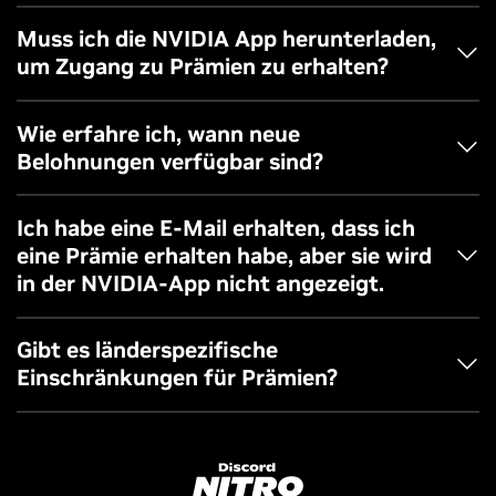
Die Prämien werden in der Reihenfolge ihrer
Muss ich die NVIDIA App herunterladen,
Beanspruchung vergeben. Eine Garantie für alle ist
um Zugang zu Prämien zu erhalten?
ausgeschlossen.
Prämien sind nur über die NVIDIA App auf der Einlöseseite
Wie erfahre ich, wann neue
zugänglich.
Belohnungen verfügbar sind?
Folge den GeForce-Kanälen und aktualisiere deine E-Mail-
Ich habe eine E-Mail erhalten, dass ich
Einstellungen, um über die Verfügbarkeit neuer Prämien
eine Prämie erhalten habe, aber sie wird
auf dem Laufenden zu bleiben.
in der NVIDIA-App nicht angezeigt.
Bitte überprüfe deine NVIDIA-Kontoeinstellungen, um
Gibt es länderspezifische
sicherzustellen, dass du dich für Prämien angemeldet hast.
Einschränkungen für Prämien?
Du kannst dich bei Fragen auch an unser Kundensupport-
Team wenden.
La oferta de Discord Nitro solo está disponible en países
donde se comercializan Nitro y GeForce.