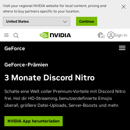
Visit your regional NVIDIA website for local content, pricing and
where to buy partners specific to your location.
Continue
Skip
Sign In
to
AT
main
GeForce
content
GeForce-Prämien
3 Monate Discord Nitro
Schalte eine Welt voller Premium-Vorteile mit Discord Nitro
frei. Hol dir HD-Streaming, benutzerdefinierte Emojis
überall, größere Datei-Uploads, Server-Boosts und mehr.
NVIDIA App herunterladen