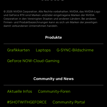
Oferta válida en todo el mundo, excepto en la región de
Crimea en Ucrania, China continental, Cuba, Irán, Corea del
© 2026 NVIDIA Corporation. Alle Rechte vorbehalten. NVIDIA, das NVIDIA-Logo
Norte, Rusia, Bielorrusia, Sudán, Siria y Venezuela (oferta
und GeForce RTX sind Marken und/oder eingetragene Marken der NVIDIA
Corporation in den Vereinigten Staaten und anderen Ländern. Bei anderen
sin validez donde lo prohíba la ley).
Firmen- und Produktbezeichnungen kann es sich um Marken der jeweiligen
damit verbundenen Unternehmen handeln.
Produkte
Grafikkarten
Laptops
G-SYNC-Bildschirme
GeForce NOW-Cloud-Gaming
Community und News
Aktuelle Infos
Community-Foren
#SHOTWITHGEFORCE
Community Portal