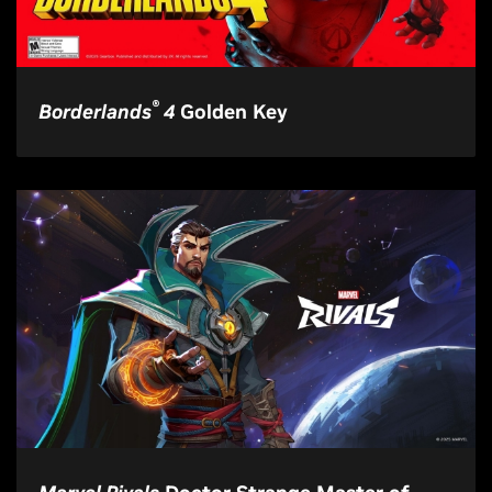
®
Borderlands
4
Golden Key