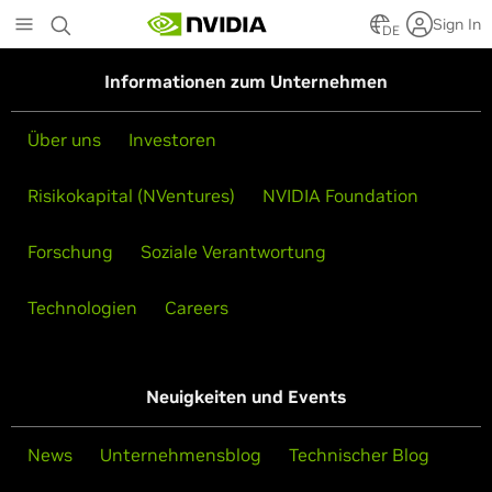
Skip
Sign In
to
DE
main
content
Informationen zum Unternehmen
Über uns
Investoren
Risikokapital (NVentures)
NVIDIA Foundation
Forschung
Soziale Verantwortung
Technologien
Careers
Neuigkeiten und Events
News
Unternehmensblog
Technischer Blog