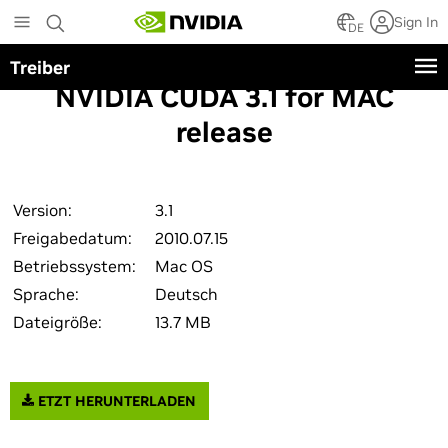
Skip
Sign In
to
DE
main
Treiber
content
NVIDIA CUDA 3.1 for MAC
release
Version:
3.1
Freigabedatum:
2010.07.15
Betriebssystem:
Mac OS
Sprache:
Deutsch
Dateigröße:
13.7 MB
ETZT HERUNTERLADEN