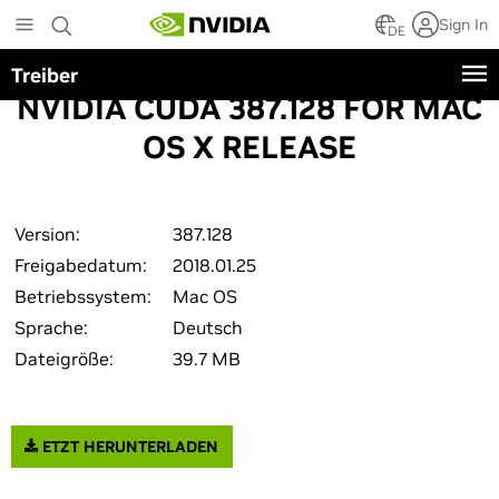
Skip
Sign In
to
DE
main
Treiber
content
NVIDIA CUDA 387.128 FOR MAC
OS X RELEASE
Version:
387.128
Freigabedatum:
2018.01.25
Betriebssystem:
Mac OS
Sprache:
Deutsch
Dateigröße:
39.7 MB
ETZT HERUNTERLADEN