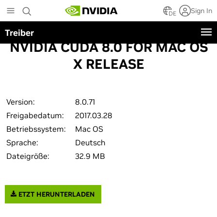
Skip
Sign In
to
DE
main
Treiber
content
NVIDIA CUDA 8.0 FOR MAC OS
X RELEASE
Version:
8.0.71
Freigabedatum:
2017.03.28
Betriebssystem:
Mac OS
Sprache:
Deutsch
Dateigröße:
32.9 MB
ETZT HERUNTERLADEN