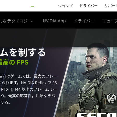
…
ショップ
ドライバー
サポー
NVIDIA App
ム & テクノロジ
ドライバー
ニュー
ムを制する
最高の FPS
ような競技向けゲームでは、最大のフレー
。NVIDIA Reflex で 25
RTX で 144 以上のフレーム レー
よう。最高の応答性。比類なきパ
制する。