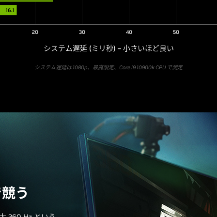
16.1
20
30
40
50
システム遅延 (ミリ秒) – 小さいほど良い
システム遅延は 1080p、最高設定、Core i9 10900k CPU で測定
で競う
360 Hz という