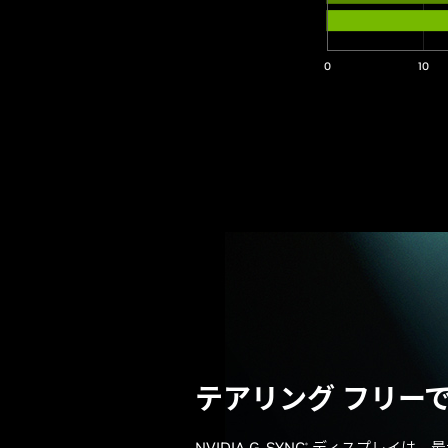
0
10
テアリング フリー
NVIDIA G-SYNC
ディスプレイは、最大 
®