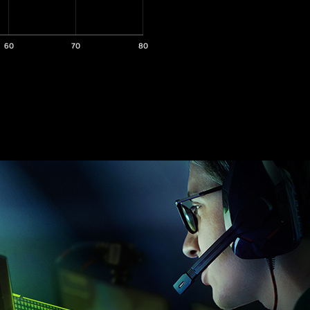
60
70
80