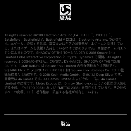
All rights reserved.©2018 Electronic Arts Inc.,EA、EA ロゴ、DICE ロゴ、
Battlefield、Battlefield V、Battlefield V ロゴは、Electronic Arts Inc. の商標で
す。本ゲームに登場する武器、車両またはギアの製造元が、本ゲームと提携してい
る、または本ゲームを後援 / 支持しているわけではありません。画像はゲーム内エン
ジンによるものです。SHADOW OF THE TOMB RAIDER © 2018 Square Enix
Limited.Eidos Interactive Corporation と Crystal Dynamics で開発。All rights
reserved.EIDOS-MONTRÉAL、CRYSTAL DYNAMICS、SHADOW OF THE TOMB
RAIDER、TOMB RAIDER は Square Enix Limited の登録商標または商標です。
SQUARE ENIX と [x1]SQUARE ENIX のロゴは Square Enix Holdings Co.,Ltd. の登
録商標または商標です。© 2018 Koch Media GmbH、発売元は Deep Silver です。
開発元は 4A Games です。4A Games Limited およびそのロゴは、4A Games
Limited の商標です。Metro Exodus は、Dmitry Glukhovsky 氏による国際的人気を
誇る小説、『METRO 2033』および『METRO 2035』を原作としています。その他の
すべての商標、ロゴ、著作権は、該当する各社が所有しています。
製品