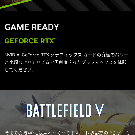
G
AME READY
G
EFORCE RTX
™
NVIDIA
GeForce RTX グラフィックス カードの究極のパワー
®
と比類なきリアリズムで再創造されたグラフィックスを体験
してください。
今までの
戦場
には戻れなくなります。. 世界最高の PC ゲーミ
TM