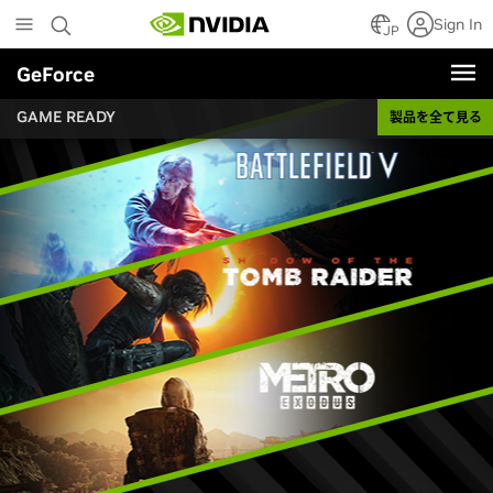
Skip
Sign In
to
JP
main
GeForce
content
GAME READY
製品を全て見る