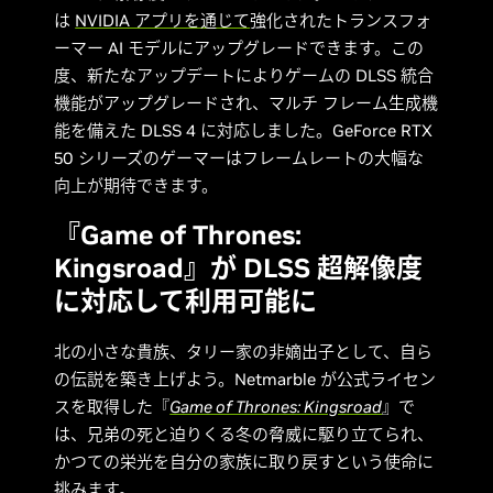
は
NVIDIA アプリを通じて
強化されたトランスフォ
ーマー AI モデルにアップグレードできます。この
度、新たなアップデートによりゲームの DLSS 統合
機能がアップグレードされ、マルチ フレーム生成機
能を備えた DLSS 4 に対応しました。GeForce RTX
50 シリーズのゲーマーはフレームレートの大幅な
向上が期待できます。
『Game of Thrones:
Kingsroad』が DLSS 超解像度
に対応して利用可能に
北の小さな貴族、タリー家の非嫡出子として、自ら
の伝説を築き上げよう。Netmarble が公式ライセン
スを取得した『
Game of Thrones: Kingsroad
』で
は、兄弟の死と迫りくる冬の脅威に駆り立てられ、
かつての栄光を自分の家族に取り戻すという使命に
挑みます。