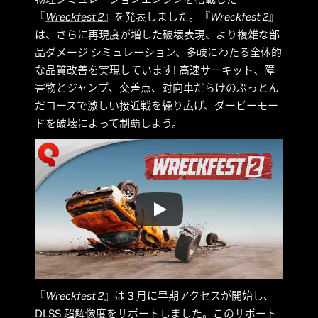
『
Wreckfest 2
』を発表しました。『
Wreckfest 2
』
は、さらに再現度が増した破壊表現、より複雑な部
品ダメージ シミュレーション、多岐にわたる全体的
な品質改善を実現しています! 高速サーキット、障
害物とジャンプ、交差点、対向車だらけのぶっとん
だコースで激しい接近戦を繰り広げ、ダービーモー
ドを破壊によって制覇しよう。
『
Wreckfest 2
』は 3 月に早期アクセスが開始し、
DLSS 超解像度をサポートしました。このサポート