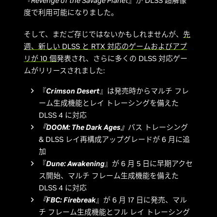
『
Revenge of the Savage Planet
』が DLSS 超解像
度で利用可能になりました。
そして、まだご存じではないかもしれませんが、
先
週、新しい DLSS と RTX 対応のゲームおよびアプ
リが 10 個
発表され、さらに多くの DLSS 対応ゲー
ムがリリースされました:
『
Crimson Desert
』は発売時からマルチ フレ
ーム生成機能とレイ トレーシングを備えた
DLSS 4 に対応
『DOOM: The Dark Ages』
パス トレーシング
& DLSS レイ再構成アップグレードが 6 月に追
加
『
Dune: Awakening
』が 6 月 5 日に早期アクセ
ス開始、マルチ フレーム生成機能を備えた
DLSS 4 に対応
『FBC: Firebreak
』が 6 月 17 日に発売、マル
チ フレーム生成機能とフル レイ トレーシング