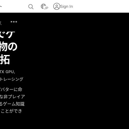
ト
Sign In
JP
ス
 でゲ
物の
開拓
RTX GPU
 トレーシング
ル アバターに命
的な非プレイア
するゲーム知識
ることができ