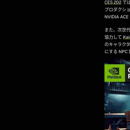
CES 202
では、
プロダクショ
NVIDIA 
また、次世代
協力して
Ka
のキャラク
にする NP