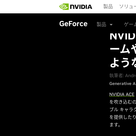
Skip
製品
ソリュ
to
main
content
GeForce
製品
ゲー
NVI
ーム
よう
執筆者: Andr
Generative A
NVIDIA ACE
を吹き込むの
ブル キャラ
を提供した
ます。