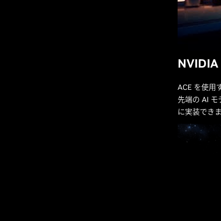
NVID
ACE を使用
先端の AI
に実装でき