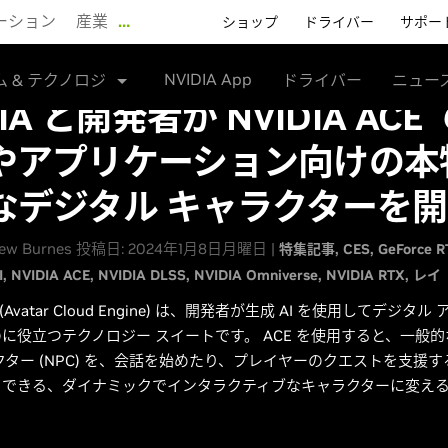
ーション
産業
…
ショップ
ドライバー
サポー
NVIDIA App
ム & テクノロジ
ドライバー
ニュー
DIA と開発者が NVIDIA ACE
やアプリケーション向けの本
なデジタル キャラクターを
ew Burnes 投稿日: 2024年1月8日月曜日 |
特集記事
CES
GeForce 
I
NVIDIA ACE
NVIDIA DLSS
NVIDIA Omniverse
NVIDIA RTX
レイ
(Avatar Cloud Engine) は、開発者が生成 AI を使用してデジタ
に役立つテクノロジー スイートです。 ACE を使用すると、一般
クター (NPC) を、会話を始めたり、プレイヤーのクエストを支援
りできる、ダイナミックでインタラクティブなキャラクターに変え