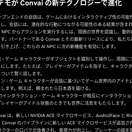
s デモが Convai の新テクノロジーで進化
オープンエンドの会話は、ゲームにおけるインタラクティブ性の可能
だし、会話には、潜在的な行動につながる可能性のある結果が含ま
 NPC からアクションを実行するには、周囲の世界を認識し、動
す。パートナーである Convai とその最新リリースにより、私た
引き上げ、これらの AI NPC に次の新機能を有効にします。
 - ゲーム キャラクターがオブジェクトを識別して操作し、周囲に
うにします。たとえば、プレイヤーがアイテムを指すと、キャラク
について賢く話します。
ン - ゲーム キャラクターが会話に基づいてゲーム世界内のアイテ
にします。例えば、頼まれたら日本酒を届ける。
間のインタラクション - ゲーム キャラクターが相互にインタラクシ
プレイヤーがアイドル状態のときでも世界に活気をもたらします。
ai は、新しい NVIDIA ACE マイクロサービス、Audio2Face と Riv
 Convai のパイプラインに新しい ACE マイクロサービスが追加
ャラクターの口パクが改善され、表現力が向上し、プレーヤーの話を