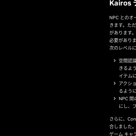
Kairo
NPC との
きます。た
があります。
必要がありま
次のレベルに
空間認識
きるよ
イテム
アクショ
るよう
NPC 
にし、
さらに、Conv
合しました。
ゲーム キ