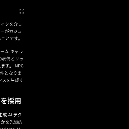
マイクを介し
マーがカジュ
ることです。
ーム キャラ
の表情とリッ
す。 NPC
要件となりま
ンスを生成す
 を採用
 AI テク
るかを先駆的