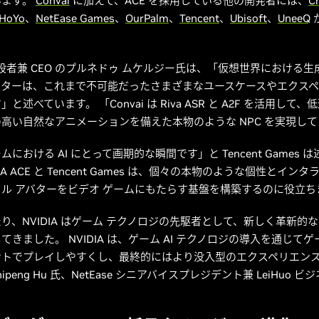
います。
Convai
に加えて、ACE を採用している他の開発者には、
C
HoYo
、
NetEase Games
、
OurPalm
、
Tencent
、
Ubisoft
、
UneeQ
の創設者兼 CEO のプルネドゥ ムケルジー氏は、「仮想世界における生成
クターは、これまで不可能だったさまざまなユースケースやエクス
と述べています。 「Convai は Riva ASR と A2F を活用して
高い自然なアニメーションを備えた本物のような NPC を実現し
における AI にとって画期的な瞬間です」と Tencent Games 
DIA ACE と Tencent Games は、個々の本物のような個性とイン
ル アバターをビデオ ゲームにもたらす基盤を構築するのに役立ち
り、NVIDIA はゲーム テクノロジの先駆者として、新しく革新的
てきました。 NVIDIA は、ゲーム AI テクノロジの導入を通じて
ントでプレイしやすくし、最終的にはより没入型のエクスペリエン
hipeng Hu 氏、NetEase シニアバイスプレジデント兼 LeiHuo 