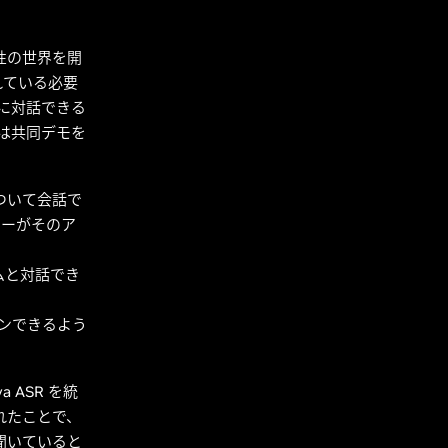
性の世界を開
れている必要
的に対話できる
ちは共同デモを
ついて会話で
ターがそのア
ムと対話でき
ョンできるよう
a ASR を統
されたことで、
聞いていると