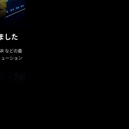
りました
SR などの最
リューション