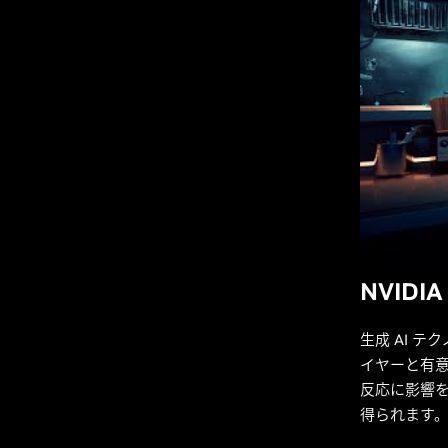
NVID
生成 AI 
イヤーと有
反応に影響
得られます