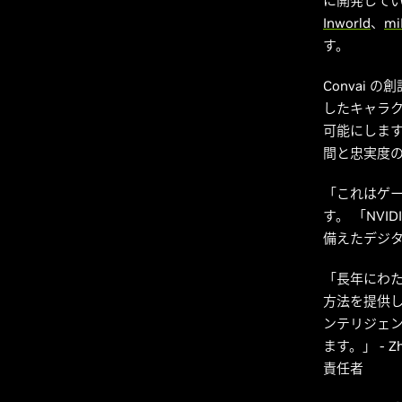
に開発して
Inworld
、
mi
す。
Convai 
したキャラ
可能にします」
間と忠実度の
「これはゲーム
す。 「NVI
備えたデジタ
「長年にわた
方法を提供し
ンテリジェ
ます。」 - Z
責任者