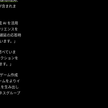
harisma.AI
、
が含まれま
 AI を活用
ペリエンスを
、低遅延の応答時
ています。」
は述べていま
タラクションを
ます。」
なゲーム作成
ゲームをよりイ
スを生み出し
ビジネスグループ