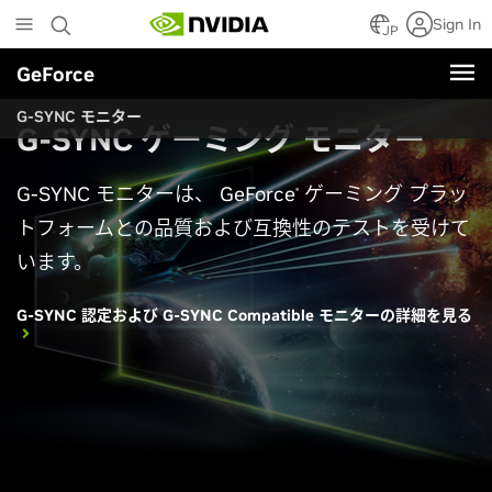
Skip
Sign In
to
JP
main
GeForce
content
G
-SYNC モニター
G-SYNC ゲーミング モニター
G-SYNC モニターは、 GeForce
ゲーミング プラッ
®
トフォームとの品質および互換性のテストを受けて
います。
G-SYNC 認定および G-SYNC Compatible モニターの詳細を見る