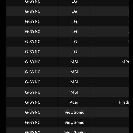
G-SYNC
LG
2
G-SYNC
LG
3
G-SYNC
LG
3
G-SYNC
LG
3
G-SYNC
LG
3
G-SYNC
LG
3
G-SYNC
MSI
MPG 
G-SYNC
MSI
N
G-SYNC
MSI
N
G-SYNC
MSI
G-SYNC
Acer
Predat
G-SYNC
ViewSonic
G-SYNC
ViewSonic
X
G-SYNC
ViewSonic
X