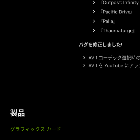
『Outpost: Infinit
『Pacific Drive』
『Palia』
『Thaumaturge』
バグを修正しました!
AV 1 コーデック選択
AV 1 を YouTub
製品
グラフィックス カード