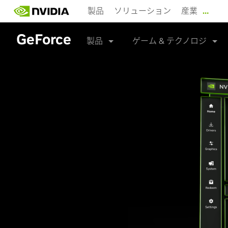
Skip
製品
ソリューション
産業
…
to
main
GeForce
content
製品
ゲーム & テクノロジ