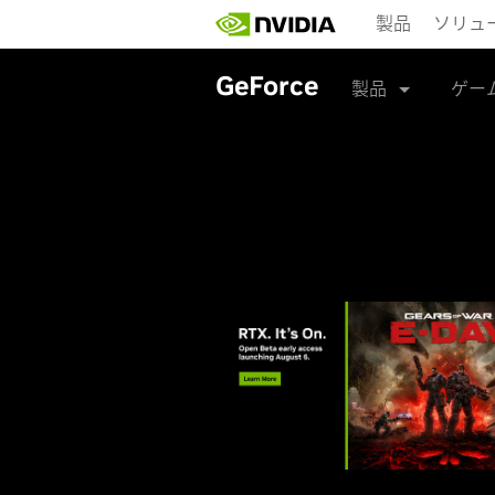
Skip
製品
ソリュ
to
main
content
GeForce
製品
ゲー