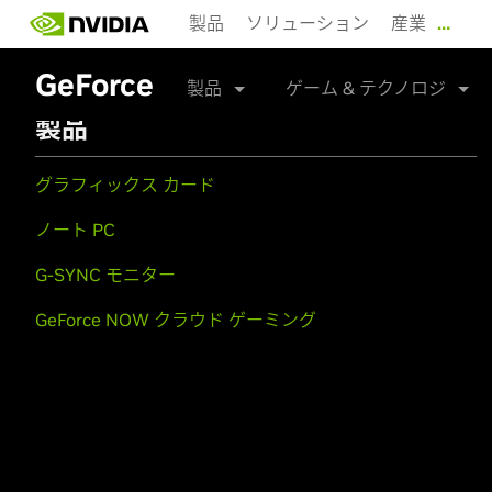
Skip
製品
ソリューション
産業
…
to
main
GeForce
content
製品
ゲーム & テクノロジ
製品
グラフィックス カード
ノート PC
G-SYNC モニター
GeForce NOW クラウド ゲーミング