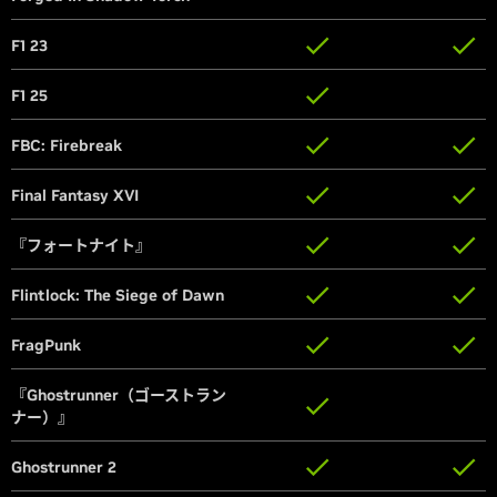
F1 23
F1 23
F1 25
F1 25
FBC: Firebreak
FBC: Firebreak
Final Fantasy XVI
Final Fantasy XVI
『フォートナイト』
『フォートナイト』
Flintlock: The Siege of Dawn
Flintlock: The Siege of Dawn
FragPunk
FragPunk
『Ghostrunner（ゴーストラン
『Ghostrunner（ゴーストラン
ナー）』
ナー）』
Ghostrunner 2
Ghostrunner 2