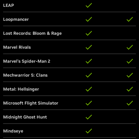
LEAP
LEAP
Loopmancer
Loopmancer
Lost Records: Bloom & Rage
Lost Records: Bloom & Rage
Marvel Rivals
Marvel Rivals
Marvel's Spider-Man 2
Marvel's Spider-Man 2
Mechwarrior 5: Clans
Mechwarrior 5: Clans
Metal: Hellsinger
Metal: Hellsinger
Microsoft Flight Simulator
Microsoft Flight Simulator
Midnight Ghost Hunt
Midnight Ghost Hunt
Mindseye
Mindseye