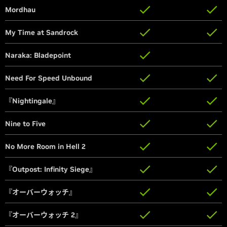
Mordhau
Mordhau
My Time at Sandrock
My Time at Sandrock
Naraka: Bladepoint
Naraka: Bladepoint
Need For Speed Unbound
Need For Speed Unbound
『Nightingale』
『Nightingale』
Nine to Five
Nine to Five
No More Room in Hell 2
No More Room in Hell 2
『Outpost: Infinity Siege』
『Outpost: Infinity Siege』
『オーバーウォッチ』
『オーバーウォッチ』
『オーバーウォッチ 2』
『オーバーウォッチ 2』