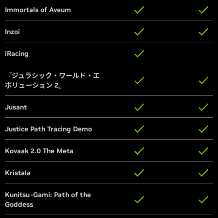
Immortals of Aveum
Immortals of Aveum
Inzoi
Inzoi
iRacing
iRacing
『ジュラシック・ワールド・エ
『ジュラシック・ワールド・エ
ボリューション 2』
ボリューション 2』
Jusant
Jusant
Justice Path Tracing Demo
Justice Path Tracing Demo
Kovaak 2.0 The Meta
Kovaak 2.0 The Meta
Kristala
Kristala
Kunitsu-Gami: Path of the
Kunitsu-Gami: Path of the
Goddess
Goddess