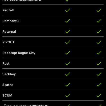
Redfall
Redfall
Remnant 2
Remnant 2
Returnal
Returnal
RIPOUT
RIPOUT
Robocop: Rogue City
Robocop: Rogue City
Rust
Rust
Sackboy
Sackboy
Scathe
Scathe
SCUM
SCUM