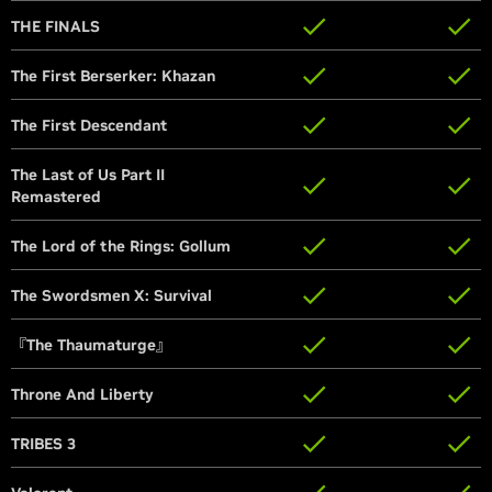
THE FINALS
THE FINALS
The First Berserker: Khazan
The First Berserker: Khazan
The First Descendant
The First Descendant
The Last of Us Part II
The Last of Us Part II
Remastered
Remastered
The Lord of the Rings: Gollum
The Lord of the Rings: Gollum
The Swordsmen X: Survival
The Swordsmen X: Survival
『The Thaumaturge』
『The Thaumaturge』
Throne And Liberty
Throne And Liberty
TRIBES 3
TRIBES 3