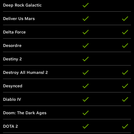
Deep Rock Galactic
Deep Rock Galactic
Deliver Us Mars
Deliver Us Mars
Delta Force
Delta Force
Desordre
Desordre
Destiny 2
Destiny 2
Destroy All Humans! 2
Destroy All Humans! 2
Desynced
Desynced
Diablo IV
Diablo IV
Doom: The Dark Ages
Doom: The Dark Ages
DOTA 2
DOTA 2