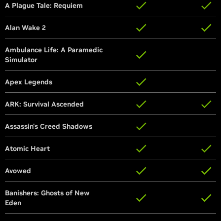
A Plague Tale: Requiem
A Plague Tale: Requiem
Alan Wake 2
Alan Wake 2
Ambulance Life: A Paramedic
Ambulance Life: A Paramedic
Simulator
Simulator
Apex Legends
Apex Legends
ARK: Survival Ascended
ARK: Survival Ascended
Assassin's Creed Shadows
Assassin's Creed Shadows
Atomic Heart
Atomic Heart
Avowed
Avowed
Banishers: Ghosts of New
Banishers: Ghosts of New
Eden
Eden