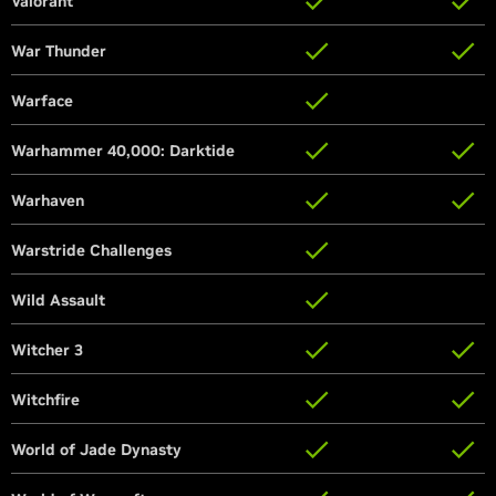
Valorant
Valorant
War Thunder
War Thunder
Warface
Warface
Warhammer 40,000: Darktide
Warhammer 40,000: Darktide
Warhaven
Warhaven
Warstride Challenges
Warstride Challenges
Wild Assault
Wild Assault
Witcher 3
Witcher 3
Witchfire
Witchfire
World of Jade Dynasty
World of Jade Dynasty