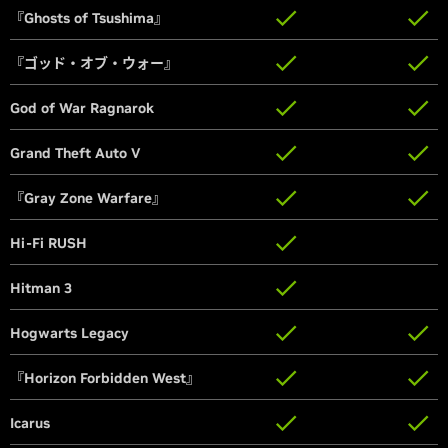
『Ghosts of Tsushima』
『Ghosts of Tsushima』
『ゴッド・オブ・ウォー』
『ゴッド・オブ・ウォー』
God of War Ragnarok
God of War Ragnarok
Grand Theft Auto V
Grand Theft Auto V
『Gray Zone Warfare』
『Gray Zone Warfare』
Hi-Fi RUSH
Hi-Fi RUSH
Hitman 3
Hitman 3
Hogwarts Legacy
Hogwarts Legacy
『Horizon Forbidden West』
『Horizon Forbidden West』
Icarus
Icarus