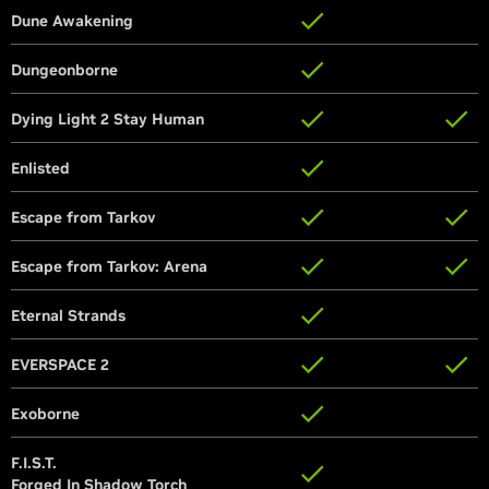
Dune Awakening
Dune Awakening
Dungeonborne
Dungeonborne
Dying Light 2 Stay Human
Dying Light 2 Stay Human
Enlisted
Enlisted
Escape from Tarkov
Escape from Tarkov
Escape from Tarkov: Arena
Escape from Tarkov: Arena
Eternal Strands
Eternal Strands
EVERSPACE 2
EVERSPACE 2
Exoborne
Exoborne
F.I.S.T.
F.I.S.T.
Forged In Shadow Torch
Forged In Shadow Torch