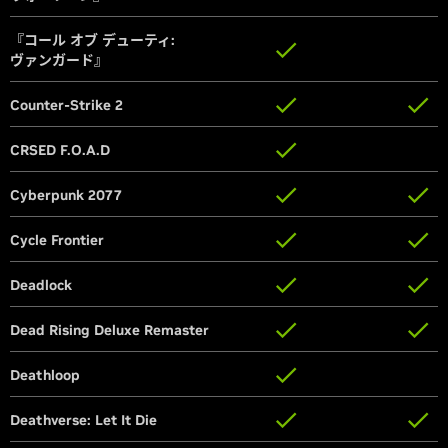
『コール オブ デューティ:
『コール オブ デューティ:
ヴァンガード』
ヴァンガード』
Counter-Strike 2
Counter-Strike 2
CRSED F.O.A.D
CRSED F.O.A.D
Cyberpunk 2077
Cyberpunk 2077
Cycle Frontier
Cycle Frontier
Deadlock
Deadlock
Dead Rising Deluxe Remaster
Dead Rising Deluxe Remaster
Deathloop
Deathloop
Deathverse: Let It Die
Deathverse: Let It Die