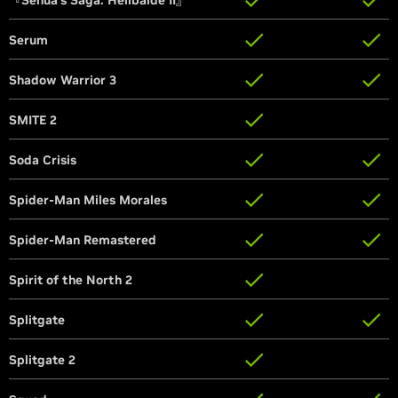
『Senua's Saga: Hellbalde II』
『Senua's Saga: Hellbalde II』
Serum
Serum
Shadow Warrior 3
Shadow Warrior 3
SMITE 2
SMITE 2
Soda Crisis
Soda Crisis
Spider-Man Miles Morales
Spider-Man Miles Morales
Spider-Man Remastered
Spider-Man Remastered
Spirit of the North 2
Spirit of the North 2
Splitgate
Splitgate
Splitgate 2
Splitgate 2