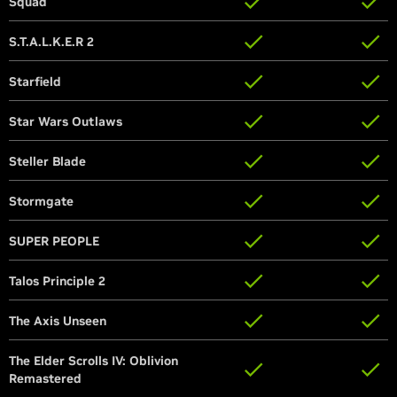
Squad
Squad
S.T.A.L.K.E.R 2
S.T.A.L.K.E.R 2
Starfield
Starfield
Star Wars Outlaws
Star Wars Outlaws
Steller Blade
Steller Blade
Stormgate
Stormgate
SUPER PEOPLE
SUPER PEOPLE
Talos Principle 2
Talos Principle 2
The Axis Unseen
The Axis Unseen
The Elder Scrolls IV: Oblivion
The Elder Scrolls IV: Oblivion
Remastered
Remastered