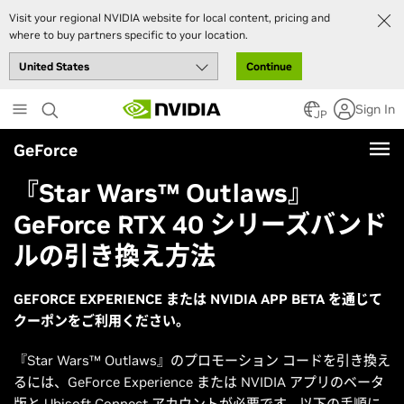
Visit your regional NVIDIA website for local content, pricing and
where to buy partners specific to your location.
Continue
Skip
Sign In
to
JP
main
GeForce
content
『Star Wars™ Outlaws』
GeForce RTX 40 シリーズバンド
ルの引き換え方法
GEFORCE EXPERIENCE または NVIDIA APP BETA を通じて
クーポンをご利用ください。
『Star Wars™ Outlaws』のプロモーション コードを引き換え
るには、GeForce Experience または NVIDIA アプリのベータ
版と Ubisoft Connect アカウントが必要です。以下の手順に