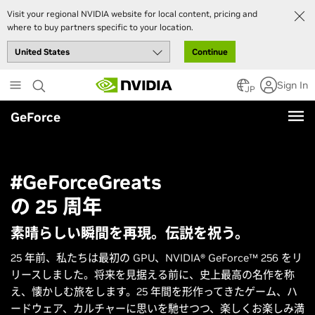
Visit your regional NVIDIA website for local content, pricing and
where to buy partners specific to your location.
Continue
Skip
Sign In
to
JP
main
GeForce
content
#GeForceGreats
の 25 周年
素晴らしい瞬間を再現。伝説を祝う。
25 年前、私たちは最初の GPU、NVIDIA® GeForce™ 256 をリ
リースしました。将来を見据える前に、史上最高の名作を称
え、懐かしむ旅をします。25 年間を形作ってきたゲーム、ハ
ードウェア、カルチャーに思いを馳せつつ、楽しくお楽しみ満