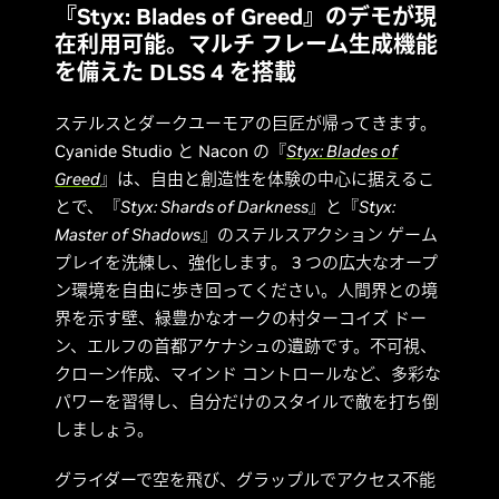
『Styx: Blades of Greed』のデモが現
在利用可能。マルチ フレーム生成機能
を備えた DLSS 4 を搭載
ステルスとダークユーモアの巨匠が帰ってきます。
Cyanide Studio と Nacon の『
Styx: Blades of
Greed
』は、自由と創造性を体験の中心に据えるこ
とで、『
Styx: Shards of Darkness
』と『
Styx:
Master of Shadows
』のステルスアクション ゲーム
プレイを洗練し、強化します。 3 つの広大なオープ
ン環境を自由に歩き回ってください。人間界との境
界を示す壁、緑豊かなオークの村ターコイズ ドー
ン、エルフの首都アケナシュの遺跡です。不可視、
クローン作成、マインド コントロールなど、多彩な
パワーを習得し、自分だけのスタイルで敵を打ち倒
しましょう。
グライダーで空を飛び、グラップルでアクセス不能