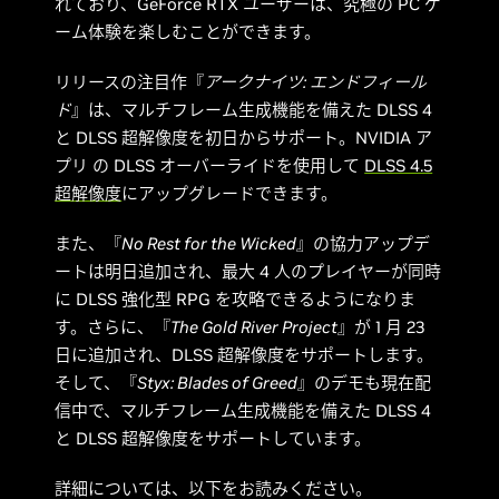
れており、GeForce RTX ユーザーは、究極の PC ゲ
ーム体験を楽しむことができます。
リリースの注目作『
アークナイツ: エンドフィール
ド
』は、マルチフレーム生成機能を備えた DLSS 4
と DLSS 超解像度を初日からサポート。NVIDIA ア
プリ の DLSS オーバーライドを使用して
DLSS 4.5
超解像度
にアップグレードできます。
また、『
No Rest for the Wicked
』の協力アップデ
ートは明日追加され、最大 4 人のプレイヤーが同時
に DLSS 強化型 RPG を攻略できるようになりま
す。さらに、『
The Gold River Project
』が 1 月 23
日に追加され、DLSS 超解像度をサポートします。
そして、『
Styx: Blades of Greed
』のデモも現在配
信中で、マルチフレーム生成機能を備えた DLSS 4
と DLSS 超解像度をサポートしています。
詳細については、以下をお読みください。