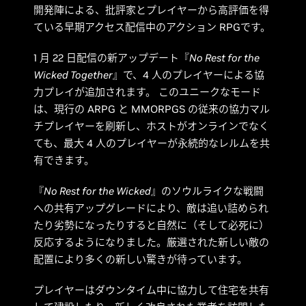
開発陣による、批評家とプレイヤーから高評価を得
ている早期アクセス配信中のアクション RPGです。
1 月 22 日配信の新アップデート『
No Rest for the
Wicked Together
』で、4 人のプレイヤーによる協
力プレイが追加されます。 このユニークなモード
は、現行の ARPG と MMORPGS の従来の協力マル
チプレイヤーを刷新し、ホストがオンラインでなく
ても、最大 4 人のプレイヤーが永続的なレルムを共
有できます。
『
No Rest for the Wicked
』のソウルライクな戦闘
への共有アップグレードにより、敵は追い詰められ
たり劣勢になったりすると自然に（そして必死に）
反応するようになりました。厳選された新しい敵の
配置により多くの新しい驚きが待っています。
プレイヤーはダウンタイム中に協力して住宅を共有