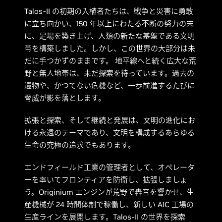
Talos-II の初期の入植者たちは、戦争と災害に勇敢
に立ち向かい、150 年以上にわたる不断の努力の末
に、足場を築き上げ、人類の新たな基盤である文明
帯を構築しました。しかし、この世界の大部分は未
だに手つかずのままです。 地平線へと続く広大な荒
野と無人地帯は、未だ探索を待っています。過去の
遺物や、かつてない危機など、一歩前進するたびに
脅威が影を落とします。
拡張と探索、そして継続と発展は、文明の進化にお
ける永遠のテーマであり、文明を構成するあらゆる
生命の究極の追求でもあります。
エンドフィールド工業の管理者として、オペレータ
ーを率いてフロンティアを防衛し、拡張しましょ
う。Originium エンジンが荒野で轟音を響かせ、生
産機械が 24 時間体制で稼働し、新しい AIC 工場の
生産ラインを展開します。Talos-II の世界を探索