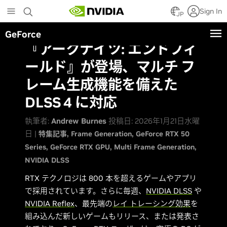
Skip
Sign In
to
JP
main
GeForce
content
『アークナイツ: エンドフィ
ールド』が登場、マルチ フ
レーム生成機能を備えた
DLSS 4 に対応
執筆者:
Andrew Burnes
投稿日: 2026年1月21日水曜
日 |
特集記事
Frame Generation
GeForce RTX 50
Series
GeForce RTX GPU
Multi Frame Generation
NVIDIA DLSS
RTX テクノロジは 800 本を超えるゲームやアプリ
で採用されています。さらに毎週、
NVIDIA DLSS
や
NVIDIA Reflex
、最先端の
レイ トレーシング効果
を
組み込んだ新しいゲームもリリース、または発表さ