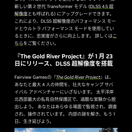
新しい第 2 世代 Transformer モデル (
DLSS 4.5 超
解像度
とも呼ばれる) にアップグレードできます。
これにより、DLSS 超解像度のパフォーマンス モー
ドとウルトラ パフォーマンス モードを使用してい
るときに、忠実度がさらに向上します。 詳しくは
こ
ちら
をご覧ください。
『The Gold River Project』が 1 月 23
日にリリース、DLSS 超解像度を搭載
Fairview Gamesの『
The Gold River Project
』は、
あなたと最大 4 人の仲間を、壮大なキャンプ サバ
イバル アドベンチャーにいざないます。 太平洋岸
北西部最大の私有自然保護区で、過酷な実験から脱
出しよう。 あなたはあらゆる場面で監視され、調査
され、操作されています。 内部の謎を解き、もう 1
日、生き延びよう。