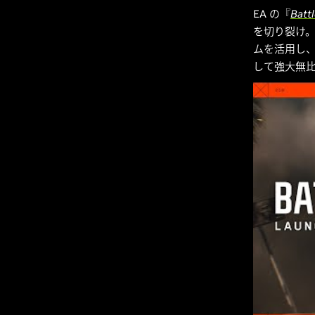
EA の『
Battl
を切り裂け。
ムを活用し
して強大無