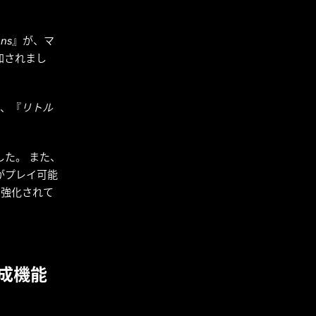
ons
』が、マ
加されまし
し、『
リトル
した。 また、
ズがプレイ可能
より強化されて
生成機能