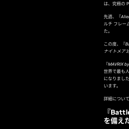
は、究極の 
先週、『
Alie
ルチ フレー
た。
この度、『
Ba
ナイトメア 3
『
MAVRIX by
世界で最も
になりました。
います。
詳細につい
『Bat
を備えた 