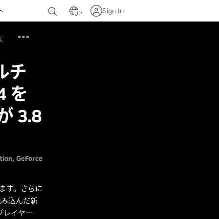
ト
Sign In
JP
ス
マルチ
 を
3.8
tion
GeForce
います。さらに
組み込んだ新
むプレイヤー