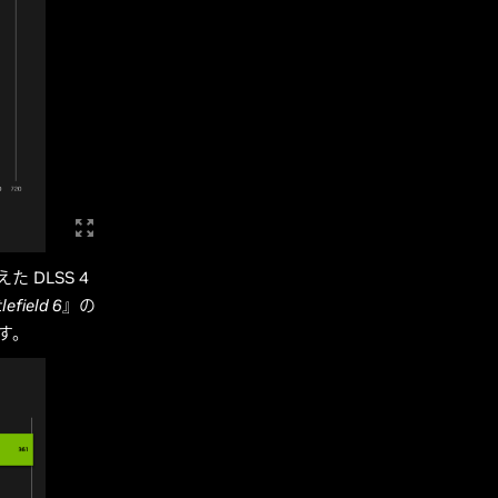
た DLSS 4
lefield 6
』の
ます。