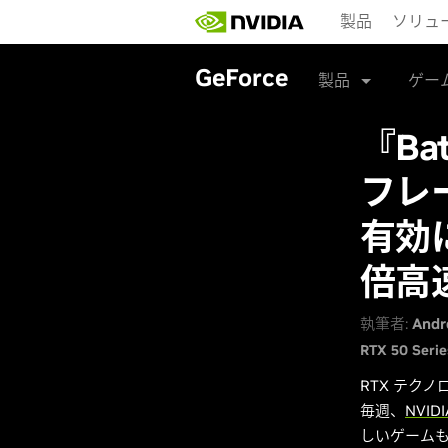
Skip
製品
ソリュ
to
main
content
GeForce
製品
ゲー
『Ba
フレー
有効
倍高
執筆者:
Andr
RTX 50 Serie
RTX テク
毎週、
NVIDI
しいゲームも