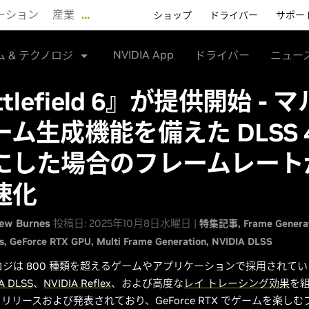
ーション
産業
…
ショップ
ドライバー
サポー
NVIDIA App
ム & テクノロジ
ドライバー
ニュー
ttlefield 6』が提供開始 - 
ム生成機能を備えた DLSS 4
にした場合のフレームレートが 
速化
ew Burnes
投稿日: 2025年10月8日水曜日 |
特集記事
Frame Genera
s
GeForce RTX GPU
Multi Frame Generation
NVIDIA DLSS
ノロジは 800 種類を超えるゲームやアプリケーションで採用されて
A DLSS
、
NVIDIA Reflex
、および高度な
レイ トレーシング効果
を
リリースおよび発表されており、GeForce RTX でゲームを楽し