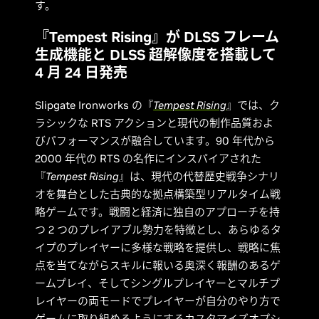
す。
『Tempest Rising』が DLSS フレーム
生成機能と DLSS 超解像度を搭載して
4 月 24 日発売
Slipgate Ironworks の『
Tempest Rising
』では、ク
ラシックな RTS アクションと現代の制作品質およ
びパフォーマンスが融合しています。90 年代から
2000 年代の RTS の名作にインスパイアされた
『
Tempest Rising
』は、現代の代替歴史戦争シナリ
オを舞台とした古典的な拠点構築型リアルタイム戦
略ゲームです。戦闘と経済に独自のアプローチを持
つ 2 つのプレイアブル勢力を特徴とし、あらゆるタ
イプのプレイヤーに多様な戦略を提供し、戦略に焦
点を当てながらスキルに報いる奥深く報酬のあるゲ
ームプレイ、そしてシングルプレイヤーとマルチプ
レイヤーの両モードでプレイヤーが自分のやり方で
ゲームに取り組めるようにするカスタマイズオプシ