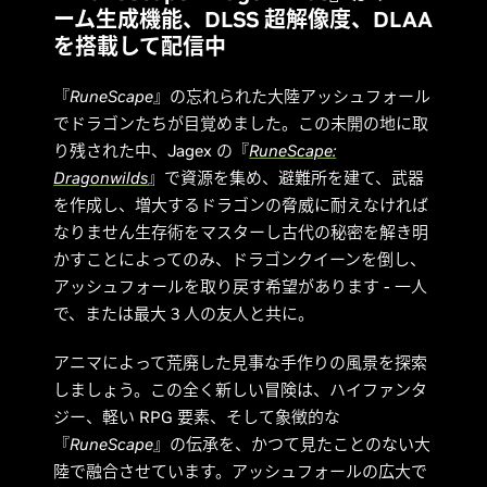
ーム生成機能、DLSS 超解像度、DLAA
を搭載して配信中
『
RuneScape
』の忘れられた大陸アッシュフォール
でドラゴンたちが目覚めました。この未開の地に取
り残された中、Jagex の『
RuneScape:
Dragonwilds
』で資源を集め、避難所を建て、武器
を作成し、増大するドラゴンの脅威に耐えなければ
なりません生存術をマスターし古代の秘密を解き明
かすことによってのみ、ドラゴンクイーンを倒し、
アッシュフォールを取り戻す希望があります - 一人
で、または最大 3 人の友人と共に。
アニマによって荒廃した見事な手作りの風景を探索
しましょう。この全く新しい冒険は、ハイファンタ
ジー、軽い RPG 要素、そして象徴的な
『
RuneScape
』の伝承を、かつて見たことのない大
陸で融合させています。アッシュフォールの広大で