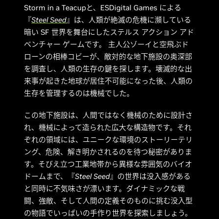
Storm in a Teacupと、ESDigital Games による
『
Steel Seed
』は、人類が絶滅の危機に瀕している
暗い SF 世界を舞台にしたステルス アクション アド
ベンチャー ゲームです。 主人公ゾーイと空飛ぶド
ローンの相棒コビーが、敵対的な地下施設の奥深部
を調査し、人類の生存の鍵を探します。壊滅的な出
来事が起きた地球が居住不可能になった後、人類の
生存を管理するのは機械でした。
この地下施設は、人間ではなく機械のために設計さ
れ、機械によって造られた広大な構造物です。それ
ぞれの領域には、ユニークな環境のストーリーテリ
ング、危険、解き明かされるのを待つ秘密がありま
す。そびえ立つ工業地帯から異様な雰囲気のバイオ
ドームまで、『
Steel Seed
』の世界は没入感がある
と同時に不気味さが漂います。ダイナミックな戦
闘、強敵、そして人間の定義そのものに挑む没入型
の物語でいっぱいの手作り世界を探索しましょう。