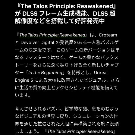
『The Talos Principle: Reawakened』
が DLSS フレーム生成機能、DLSS 超
解像度などを搭載して好評発売中
『
The Talos Principle: Reawakened
』は、Croteam
と Devolver Digital の受賞歴のある一人称パズルゲ
ームの決定版です。 このゲームの新バージョンは単
なるリマスターではなく、ゲームの豊かなバックス
トーリーをさらに深く掘り下げる全く新しいチャプ
ター「
In the Beginning
」を特徴とし、Unreal
Engine 5 による大幅に改善されたビジュアル、さら
に生活の質の向上とアクセシビリティ機能を備えて
います。
考えさせられるパズル、哲学的な謎、息をのむよう
なビジュアルの世界に戻り、シミュレーションの世
界を通じた拡張された大胆に再構築された旅に没頭
しましょう。 『
The Talos Principle: Reawakened
』