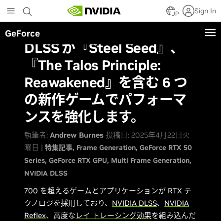
Skip
Sign In
to
JP
main
GeForce
content
DLSS が『Steel Seed』、
『The Talos Principle:
Reawakened』を含む 6 つ
の新作ゲームでパフォーマ
ンスを強化します。
執筆者:
Andrew Burnes
投稿日: 2025年4月22日火
曜日 |
特集記事
Frame Generation
GeForce RTX 50
Series
GeForce RTX GPU
Multi Frame Generation
NVIDIA DLSS
700 を超えるゲームとアプリケーションが RTX テ
クノロジを採用しており、
NVIDIA DLSS
、
NVIDIA
Reflex
、高度な
レイ トレーシング効果
を組み込んだ