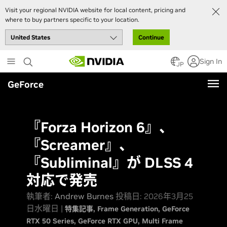
Visit your regional NVIDIA website for local content, pricing and
where to buy partners specific to your location.
Continue
Skip
Sign In
to
JP
main
GeForce
content
『Forza Horizon 6』、
『Screamer』、
『Subliminal』が DLSS 4
対応で発売
執筆者:
Andrew Burnes
投稿日: 2026年3月25
日水曜日 |
特集記事
Frame Generation
GeForce
RTX 50 Series
GeForce RTX GPU
Multi Frame