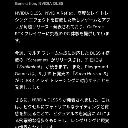
Generation
NVIDIA DLSS
NVIDIA DLSS
、
NVIDIA Reflex
、高度な
レイ トレー
シング エフェクト
を搭載した新しいゲームとアプ
リが毎週リリース・発表されており、GeForce
RTX プレイヤーに究極の PC 体験を提供していま
す。
今週、マルチ フレーム生成に対応した DLSS 4 搭
載の『
Screamer
』がリリースされ、31 日には
『
Subliminal
』 が続きます。 また、Playground
Games は、5 月 19 日発売の 『
Forza Horizon 6
』
が DLSS 4 とレイ トレーシングに対応することを
発表しました。
さらに、
NVIDIA DLSS 5
が発表されました。これ
は、ピクセルにフォトリアルなライティングと質
感を加えることで、ビジュアルの忠実度に AI によ
る飛躍的な進歩をもたらし、レンダリングと現実
の境界をなくします。