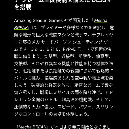
チ フレーム生成機能を備えた DLSS 4
を搭載
Amazing Seasun Games 社が開発した『
Mecha
BREAK
』は、プレイヤーが多様なメカを選択し、危
険な地形で巨大な戦闘マシンと戦うマルチプレイヤ
ー対応のメカ サードパーソン シューティング ゲー
ムです。3 対 3、6 対 6、PvPvE モードで究極の決
戦に備えよう。突撃型、近接型、狙撃型、偵察型、
支援型、それぞれ異なる機能と性能を持つ機体を選
び、近距離または長距離での戦闘において戦略的に
バトルに挑み、臨場感あふれる空中戦や地上戦を楽
しもう。破壊的な兵器を放ち、精密なビームで敵を
焼き尽くし、戦場にミサイルの雨を降り注げ。アド
レナリン全開のバトル、超高速の機動戦、そして、
圧倒的な火力に備え、スピード、パワー、スリリン
グなコントロールの真髄を体験しよう。
『
Mecha BREAK
』が本日より発売開始となりまし