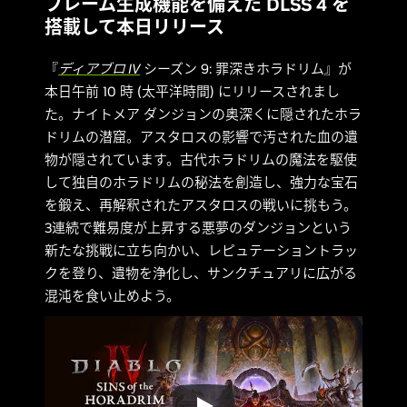
フレーム生成機能を備えた DLSS 4 を
搭載して本日リリース
『
ディアブロ IV
シーズン 9: 罪深きホラドリム』が
本日午前 10 時 (太平洋時間) にリリースされまし
た。ナイトメア ダンジョンの奥深くに隠されたホラ
ドリムの潜窟。アスタロスの影響で汚された血の遺
物が隠されています。古代ホラドリムの魔法を駆使
して独自のホラドリムの秘法を創造し、強力な宝石
を鍛え、再解釈されたアスタロスの戦いに挑もう。
3連続で難易度が上昇する悪夢のダンジョンという
新たな挑戦に立ち向かい、レピュテーショントラッ
クを登り、遺物を浄化し、サンクチュアリに広がる
混沌を食い止めよう。