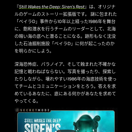
『
Still Wakes the Deep: Siren's Rest
』は、オリジナ
ルのゲームのストーリー拡張版です。 謎に包まれた
「ベイラD」事件から10年以上経った1986年を舞台
に、飽和潜水を行うチームのリーダーとして、北海
の暗い海の底へと潜ることになる。跡形もなく沈没
した石油掘削施設「ベイラD」に何が起こったのか
を明らかにしよう。
深海恐怖症、パラノイア、そして蝕まれた不確かな
記憶と戦わねばならない。写真を撮ったり、探索し
たりしながら、壊れやすい1986年の海底技術を使っ
てチームとコミュニケーションをとろう。答えを求
めているあなたに、底にある何かがあなたを求めて
やってくる。