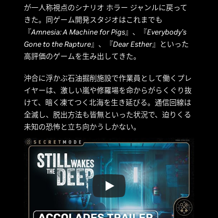
が一人称視点のシナリオ ホラー ジャンルに戻って
きた。同ゲーム開発スタジオはこれまでも
『
Amnesia: A Machine for Pigs
』、『
Everybody’s
Gone to the Rapture
』、『
Dear Esther
』といった
高評価のゲームを生み出してきた。
沖合に浮かぶ石油掘削施設で作業員として働くプレ
イヤーは、激しい嵐や修羅場を命からがらくぐり抜
けて、暗く凍てつく北海を生き延びる。通信回線は
全滅し、脱出方法も皆無といった状況で、迫りくる
未知の恐怖と立ち向かうしかない。