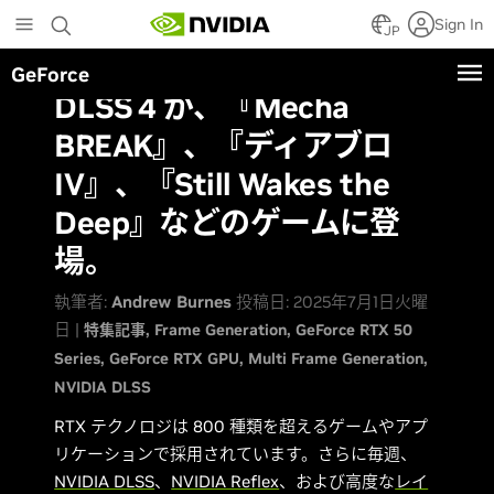
Skip
Sign In
to
JP
main
GeForce
content
DLSS 4 が、『Mecha
BREAK』、『ディアブロ
IV』、『Still Wakes the
Deep』などのゲームに登
場。
執筆者:
Andrew Burnes
投稿日: 2025年7月1日火曜
日 |
特集記事
Frame Generation
GeForce RTX 50
Series
GeForce RTX GPU
Multi Frame Generation
NVIDIA DLSS
RTX テクノロジは 800 種類を超えるゲームやアプ
リケーションで採用されています。さらに毎週、
NVIDIA DLSS
、
NVIDIA Reflex
、および高度な
レイ