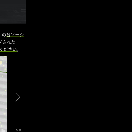
X の
各ソーシ
グされた
ください
。