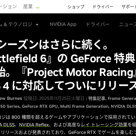
ーション
産業
…
ショップ
ドライバー
サポー
NVIDIA App
ム & テクノロジ
ドライバー
ニュー
X シーズンはさらに続く。
tlefield 6』の GeForce 
。『Project Motor Racin
S 4 に対応してついにリリー
ew Burnes
投稿日: 2025年11月25日火曜日 |
特集記事
Frame Genera
50 Series
GeForce RTX GPU
Multi Frame Generation
NVIDIA DLS
ノロジは 800 種類を超えるゲームやアプリケーションで採用されて
A DLSS
、
NVIDIA Reflex
、および高度な
レイ トレーシング効果
を
リリースおよび発表されており、GeForce RTX でゲームを楽し