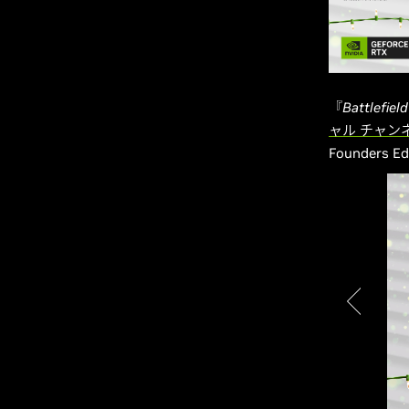
『
Battlefield
ャル チャン
Founders Ed