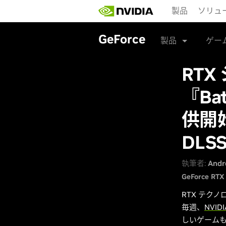
Skip
製品
ソリュ
to
main
content
GeForce
製品
ゲー
RT
『Bat
供開始
DLS
執筆者:
Andr
GeForce RTX 
RTX テク
毎週、
NVIDI
しいゲームも