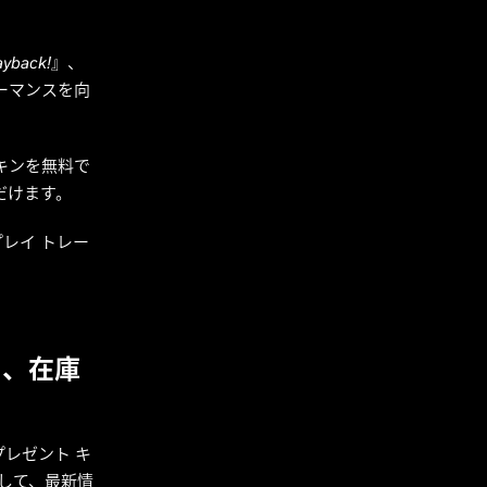
ayback!
』、
ーマンスを向
キンを無料で
ただけます。
レイ トレー
ンを、在庫
たるプレゼント キ
ーして、最新情