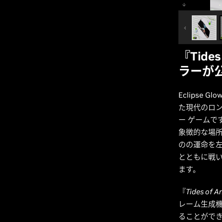
『Tide
ラーが
Eclipse Gl
た現代のロン
ー ゲーム
象徴的な場
のの運命を
とともに戦
ます。
『
Tides of A
レーム生成機
ることがで