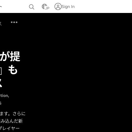
ト
Sign In
JP
ス
特典が提
g』も
ス
tion
S
います。さらに
組み込んだ新
むプレイヤー