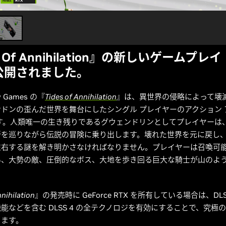
s Of Annihilation』の新しいゲームプレ
公開されました。
ow Games の『
Tides of Annihilation
』は、異世界の侵略によって壊
ドンの歪んだ世界を舞台にしたシングル プレイヤーのアクション 
です。人類唯一の生き残りであるグウェンドリンとしてプレイヤーは
所を巡りながら伝説の冒険に乗り出します。壊れた世界を元に戻し
左右する謎を解き明かさなければなりません。プレイヤーは召喚可
い、大勢の敵、圧倒的なボス、大地を歩き回る巨大な騎士が山のよ
nnihilation
』の発売時に GeForce RTX を所有している場合は、DLS
能などを含む DLSS 4 の全テクノロジを有効にすることで、究極の 
きます。