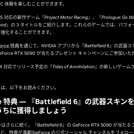
PC 体験を楽しむことができます。
SS 対応の新作ゲーム『
Project Motor Racing
』、『
Prologue: Go W
ood
』の 3 タイトルをご紹介します。これらのゲームでは、パフォ
を強化することができます。
orce 特典
を通じて、NVIDIA アプリから『
Battlefield 6
』の武器ス
Force RTX 5090 が当たるプレゼント キャンペーンにご参加い
 4 対応でリリース予定の『
Tides of Annihilation
』の新しいゲームプ
。
ては、以下をお読みください。
ce 特典 ― 『Battlefield 6』の武器スキ
うちに獲得しましょう
ズンはさらに続く。『
Battlefield 6
』の GeForce RTX 5090 が当
ど、特典が満載!GeForce の公式ソーシャル チャンネルをフォロ