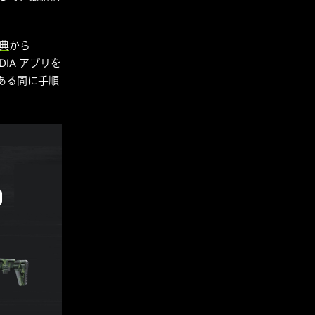
特典
から
IDIA アプリを
がある間に手順