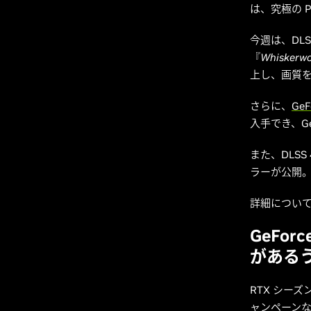
は、究極の 
今週は、DL
『
Whiskerw
上し、画質
さらに、
GeF
入手でき、Ge
また、DLSS
ラーが公開
詳細につい
GeFor
がある
RTX シー
ャンペーンな