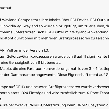
output,
d Wayland-Compositors ihre Inhalte über EGLDevice, EGLOutpu
 libnvidia-egl-wayland.so wurde hinzugefügt, um zu erlauben, 
reams unterstützen, sich EGL-Buffer mit Wayland-Anwendungen
nc-Konfigurationen mit mehreren Grafikprozessoren zu Falsch
API Vulkan in der Version 1.0.
auf GeForce-Grafikprozessoren wurde von 8 auf 11 signifikante 
eine Genauigkeit von 11 bit benutzt.
atrix, die eine Farbraumkonvertierungsmatrix von 3 × 4 festle
or der Gammarampe angewandt. Diese Eigenschaft steht auf GF
mpe auf GF119 und neueren Grafikprozessoren wurde verbess
soren stets 1024 Einträge und wird zusätzlich zum X-Root-Fen
.
IA-Treiber zwecks PRIME-Unterstützung beim DRM-Subsystem de