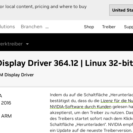
or local content, pricing and where to buy
lutions
Branchen
…
Shop
Treiber
Sup
erktreiber
isplay Driver 364.12 | Linux 32-b
M Display Driver
Indem du auf die Schaltfläche „Herunterlad
A
bestätigst du, dass du die
Lizenz für die N
 2016
NVIDIA-Software durch Kunden
gelesen ha
akzeptierst, um den Treiber zu nutzen. Da
t ARM
des Treibers startet sofort nach dem Klick
Schaltfläche „Herunterladen“. NVIDIA empf
ein Update auf die neueste Treiberversion.