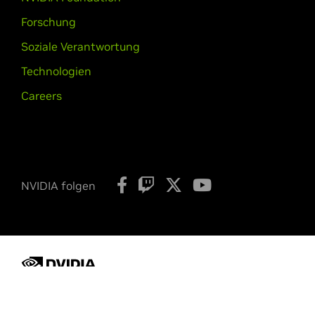
Forschung
GeForce
400 Series
Soziale Verantwortung
GeForce
GTX 480,
GeForce
GTX 470
450,
GeForce
GT 440,
GeForce
GT 4
Technologien
Careers
GeForce
400M Series (Noteb
GeForce
GTX 485M,
GeForce
GTX 4
425M,
GeForce
GT 420M,
GeForce
G
NVIDIA TITAN Series
GeForce
GTX TITAN X,
GeForce
GTX 
NVIDIA folgen
Quadro Series
Quadro M6000,
Quadro M5000,
Qua
K2200,
Quadro K2000,
Quadro K200
4000,
Quadro 2000,
Quadro 2000D,
Datenschutz
Ihre Datenschutzoptionen
Nutzungsb
Quadro Series (Notebooks)
Copyright © 2026 NVIDIA Corporation
Quadro M5000M,
Quadro M4000M,