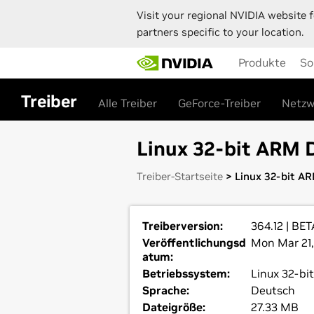
Visit your regional NVIDIA website f
partners specific to your location.
Skip
Produkte
So
to
main
content
Treiber
Alle Treiber
GeForce-Treiber
Netzw
Linux 32-bit ARM D
Treiber-Startseite
> Linux 32-bit AR
Treiberversion:
364.12 | BET
Veröffentlichungsd
Mon Mar 21,
atum:
Betriebssystem:
Linux 32-bi
Sprache:
Deutsch
Dateigröße:
27.33 MB