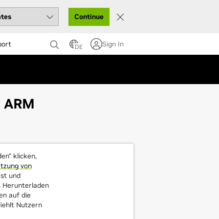
Continue
port
Sign In
DE
it ARM
en“ klicken,
utzung von
st und
s Herunterladen
en auf die
iehlt Nutzern