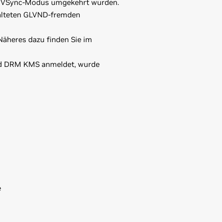
des VSync-Modus umgekehrt wurden.
ralteten GLVND-fremden
äheres dazu finden Sie im
und DRM KMS anmeldet, wurde
e