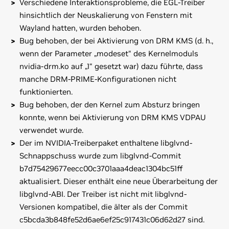
Verschiedene Interaktionsprobleme, die EGL-Treiber
hinsichtlich der Neuskalierung von Fenstern mit
Wayland hatten, wurden behoben.
Bug behoben, der bei Aktivierung von DRM KMS (d. h.,
wenn der Parameter „modeset“ des Kernelmoduls
nvidia-drm.ko auf „1“ gesetzt war) dazu führte, dass
manche DRM-PRIME-Konfigurationen nicht
funktionierten.
Bug behoben, der den Kernel zum Absturz bringen
konnte, wenn bei Aktivierung von DRM KMS VDPAU
verwendet wurde.
Der im NVIDIA-Treiberpaket enthaltene libglvnd-
Schnappschuss wurde zum libglvnd-Commit
b7d75429677eecc00c3701aaa4deac1304bc51ff
aktualisiert. Dieser enthält eine neue Überarbeitung der
libglvnd-ABI. Der Treiber ist nicht mit libglvnd-
Versionen kompatibel, die älter als der Commit
c5bcda3b848fe52d6ae6ef25c917431c06d62d27 sind.