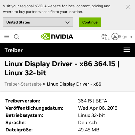
Visit your regional NVIDIA website for local content, pricing and
where to buy partners specific to your location.
Continue
Skip
Sign In
to
DE
main
Treiber
content
Linux Display Driver - x86 364.15 |
Linux 32-bit
Treiber-Startseite
> Linux Display Driver - x86
Treiberversion:
364.15 | BETA
Veröffentlichungsdatum:
Wed Apr 06, 2016
Betriebssystem:
Linux 32-bit
Sprache:
Deutsch
Dateigröße:
49.45 MB