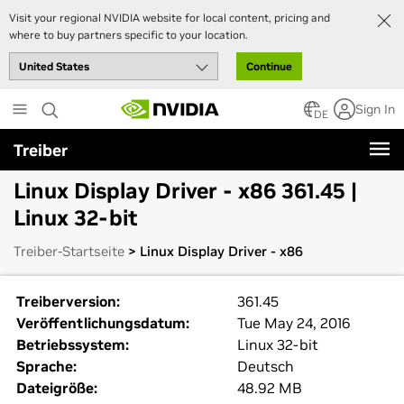
Visit your regional NVIDIA website for local content, pricing and
where to buy partners specific to your location.
Continue
Skip
Sign In
to
DE
main
Treiber
content
Linux Display Driver - x86 361.45 |
Linux 32-bit
Treiber-Startseite
> Linux Display Driver - x86
Treiberversion:
361.45
Veröffentlichungsdatum:
Tue May 24, 2016
Betriebssystem:
Linux 32-bit
Sprache:
Deutsch
Dateigröße:
48.92 MB