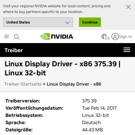
Visit your regional NVIDIA website for local content, pricing and
where to buy partners specific to your location.
Continue
Skip
Sign In
to
DE
main
Treiber
content
Linux Display Driver - x86 375.39 |
Linux 32-bit
Treiber-Startseite
> Linux Display Driver - x86
Treiberversion:
375.39
Veröffentlichungsdatum:
Tue Feb 14, 2017
Betriebssystem:
Linux 32-bit
Sprache:
Deutsch
Dateigröße:
44.43 MB