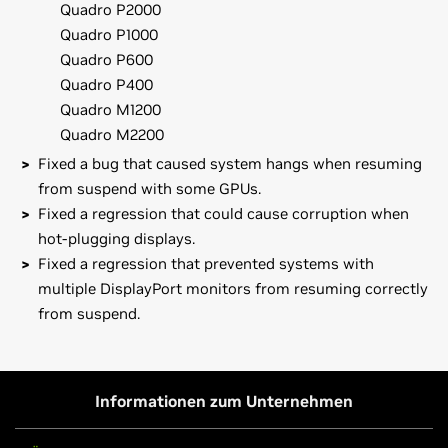
Quadro P2000
Quadro P1000
Quadro P600
Quadro P400
Quadro M1200
Quadro M2200
Fixed a bug that caused system hangs when resuming
from suspend with some GPUs.
Fixed a regression that could cause corruption when
hot-plugging displays.
Fixed a regression that prevented systems with
multiple DisplayPort monitors from resuming correctly
from suspend.
GeForce
10 Series
Bei dieser Version bekannte Probleme:
GeForce
GTX 1080,
GeForce
GTX 1070,
GeForce
GTX 1060,
* Die Rückkehr aus einem Stand-by-Modus erfolgt bei
GeForce
GTX 1050 Ti,
GeForce
GTX 1050
manchen Konfigurationen mit einer GeForce-GTX-9xx-
Informationen zum Unternehmen
Grafikkarte möglicherweise nicht zuverlässig.
GeForce
10 Series (Notebooks)