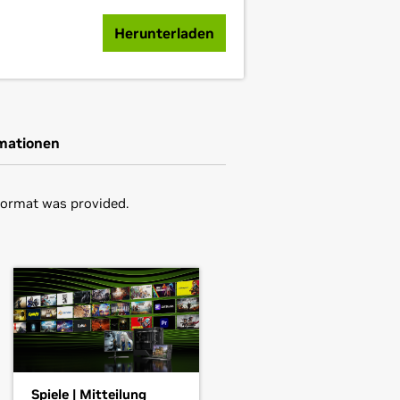
Herunterladen
rmationen
Format was provided.
in the distribution's native package
ou may want to use this rather than
,
GeForce
GTX 1050 Ti,
GeForce
GTX
driver.
he driver package and install the
Spiele | Mitteilung