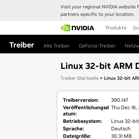
Visit your regional NVIDIA website f
partners specific to your location.
Skip
Produkte
So
to
main
content
Treiber
Alle Treiber
GeForce-Treiber
Netzw
Linux 32-bit ARM D
Treiber-Startseite
> Linux 32-bit AR
Treiberversion:
390.147
Veröffentlichungsd
Thu Dec 16,
atum:
Betriebssystem:
Linux 32-bi
Sprache:
Deutsch
Dateigröße:
30.31 MB