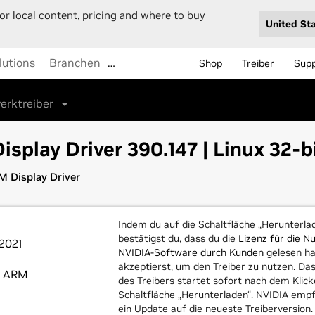
or local content, pricing and where to buy
lutions
Branchen
…
Shop
Treiber
Sup
erktreiber
isplay Driver 390.147 | Linux 32-
M Display Driver
Indem du auf die Schaltfläche „Herunterlad
bestätigst du, dass du die
Lizenz für die N
 2021
NVIDIA-Software durch Kunden
gelesen ha
akzeptierst, um den Treiber zu nutzen. Da
t ARM
des Treibers startet sofort nach dem Klick
Schaltfläche „Herunterladen“. NVIDIA empf
ein Update auf die neueste Treiberversion.