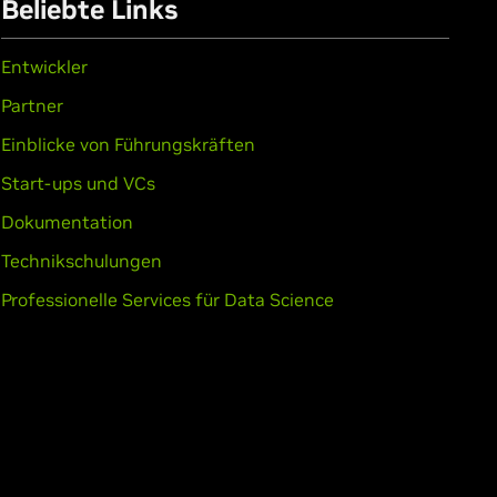
rce
GT 705
Beliebte Links
Entwickler
rce
GTX 650 Ti BOOST,
GeForce
GeForce
GT 630,
GeForce
GT 620,
Partner
Einblicke von Führungskräften
Start-ups und VCs
70MX,
GeForce
GTX 670M,
GeForce
Dokumentation
GT 635M,
GeForce
GT 630M,
Technikschulungen
Professionelle Services für Data Science
Force
GTX 560,
GeForce
GTX 555,
eForce
GT 540M,
GeForce
GT 525M,