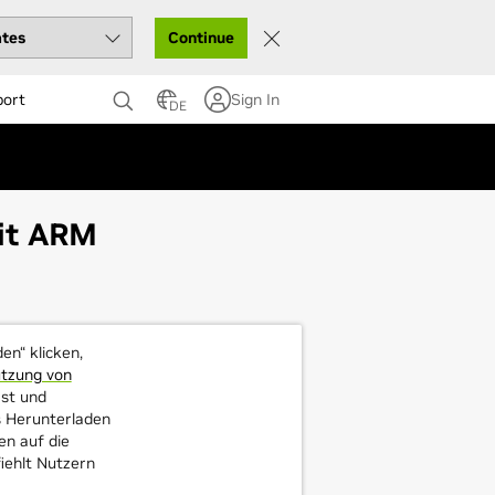
Continue
port
Sign In
DE
bit ARM
en“ klicken,
utzung von
st und
s Herunterladen
en auf die
iehlt Nutzern