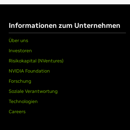
GeForce
700 Series
GeForce
GTX 750 Ti,
GeForce
GTX 7
Informationen zum Unternehmen
NVIDIA TITAN Series
NVIDIA TITAN RTX,
NVIDIA TITAN V,
Über uns
Investoren
Risikokapital (NVentures)
NVIDIA Foundation
Forschung
Soziale Verantwortung
Technologien
Careers