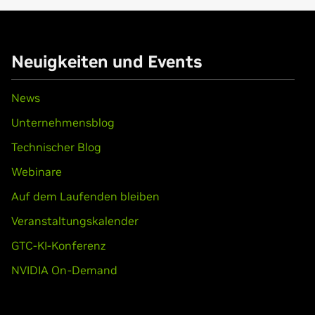
50,
GeForce
GTX 745
Neuigkeiten und Events
NVIDIA TITAN Xp,
NVIDIA TITAN X (Pascal),
GeForce
GTX TITAN 
News
Unternehmensblog
Technischer Blog
Webinare
Auf dem Laufenden bleiben
Veranstaltungskalender
GTC-KI-Konferenz
NVIDIA On-Demand