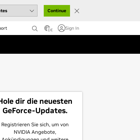
Continue
port
Sign In
DE