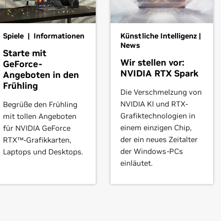
s (v572.42)
t Guide
Spiele | Informationen
Künstliche Intelligenz |
3090,
GeForce
RTX 3080 Ti,
GeForce
RTX 3080,
GeForce
RTX 307
News
Starte mit
Force
RTX 3050
Wir stellen vor:
GeForce-
NVIDIA RTX Spark
Angeboten in den
Frühling
2080 SUPER,
GeForce
RTX 2080,
GeForce
RTX 2070 SUPER,
GeF
Die Verschmelzung von
NVIDIA KI und RTX-
Begrüße den Frühling
Grafiktechnologien in
mit tollen Angeboten
einem einzigen Chip,
für NVIDIA GeForce
GTX 1650 SUPER,
GeForce
GTX 1660 Ti,
GeForce
GTX 1660,
GeFo
der ein neues Zeitalter
RTX™-Grafikkarten,
der Windows-PCs
Laptops und Desktops.
einläutet.
1080,
GeForce
GTX 1070 Ti,
GeForce
GTX 1070,
GeForce
GTX 1060
010
80,
GeForce
GTX 970,
GeForce
GTX 960,
GeForce
GTX 950