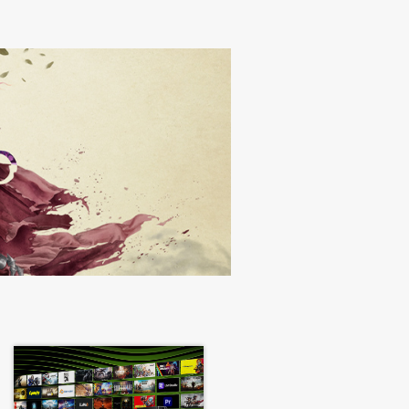
ures, and bug fixes, will be
pdates will be available on systems
series GeForce GPUs can be found
GeForce
RTX 4080,
NVIDIA
GeForce
e
RTX 4070,
NVIDIA
GeForce
RTX