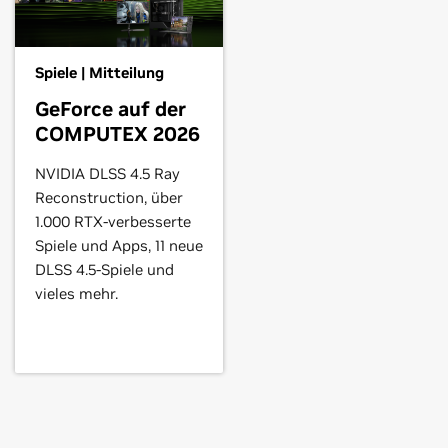
Spiele | Mitteilung
0 Ti,
GeForce
RTX 3070,
GeForce
GeForce auf der
COMPUTEX 2026
NVIDIA DLSS 4.5 Ray
orce
RTX 2070,
GeForce
RTX 2060
Reconstruction, über
1.000 RTX-verbesserte
Spiele und Apps, 11 neue
DLSS 4.5-Spiele und
rce
GTX 1650,
GeForce
GTX 1630
vieles mehr.
,
GeForce
GTX 1050 Ti,
GeForce
GTX