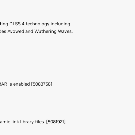
ting DLSS 4 technology including
cludes Avowed and Wuthering Waves.
BAR is enabled [5083758]
c link library files. [5081921]