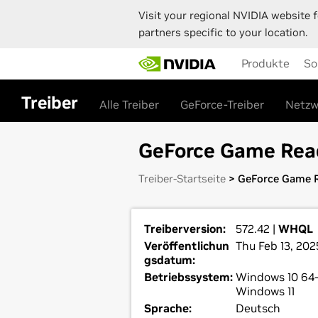
Visit your regional NVIDIA website f
partners specific to your location.
Skip
Produkte
So
to
main
content
Treiber
Alle Treiber
GeForce-Treiber
Netzw
GeForce Game Read
Treiber-Startseite
> GeForce Game R
Treiberversion:
572.42 |
WHQL
Veröffentlichun
Thu Feb 13, 202
gsdatum:
Betriebssystem:
Windows 10 64-
Windows 11
Sprache:
Deutsch