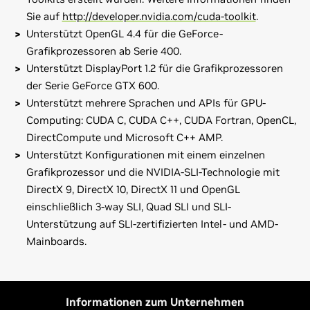
Sie auf
http://developer.nvidia.com/cuda-toolkit
.
Unterstützt OpenGL 4.4 für die GeForce-
Grafikprozessoren ab Serie 400.
Unterstützt DisplayPort 1.2 für die Grafikprozessoren
der Serie GeForce GTX 600.
Unterstützt mehrere Sprachen und APIs für GPU-
Computing: CUDA C, CUDA C++, CUDA Fortran, OpenCL,
DirectCompute und Microsoft C++ AMP.
Unterstützt Konfigurationen mit einem einzelnen
Grafikprozessor und die NVIDIA-SLI-Technologie mit
DirectX 9, DirectX 10, DirectX 11 und OpenGL
einschließlich 3-way SLI, Quad SLI und SLI-
Unterstützung auf SLI-zertifizierten Intel‑ und AMD-
Mainboards.
GeForce
700 Series
Versionshinweise (v331.65)
GeForce
GTX 780 Ti,
GeForce
GTX 780,
GeForce
GTX 770,
Bedienungsanleitung zur Systemsteuerung
GeForce
GTX 760,
GeForce
GTX 760 Ti (OEM)
Informationen zum Unternehmen