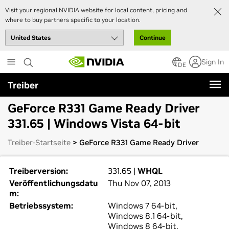
Visit your regional NVIDIA website for local content, pricing and
where to buy partners specific to your location.
Continue
Skip
Sign In
to
DE
main
Treiber
content
GeForce R331 Game Ready Driver
331.65 | Windows Vista 64-bit
Treiber-Startseite
> GeForce R331 Game Ready Driver
Treiberversion:
331.65 |
WHQL
Veröffentlichungsdatu
Thu Nov 07, 2013
m:
Betriebssystem:
Windows 7 64-bit,
Windows 8.1 64-bit,
Windows 8 64-bit,