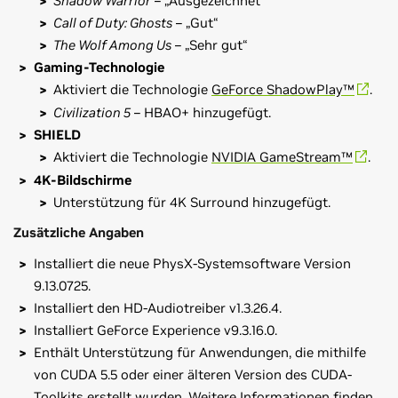
Shadow Warrior
– „Ausgezeichnet“
Call of Duty: Ghosts
– „Gut“
The Wolf Among Us
– „Sehr gut“
Gaming-Technologie
Aktiviert die Technologie
GeForce ShadowPlay™
.
Civilization 5
– HBAO+ hinzugefügt.
SHIELD
Aktiviert die Technologie
NVIDIA GameStream™
.
4K-Bildschirme
Unterstützung für 4K Surround hinzugefügt.
Zusätzliche Angaben
Installiert die neue PhysX-Systemsoftware Version
9.13.0725.
Installiert den HD-Audiotreiber v1.3.26.4.
Installiert GeForce Experience v9.3.16.0.
Enthält Unterstützung für Anwendungen, die mithilfe
von CUDA 5.5 oder einer älteren Version des CUDA-
Toolkits erstellt wurden. Weitere Informationen finden