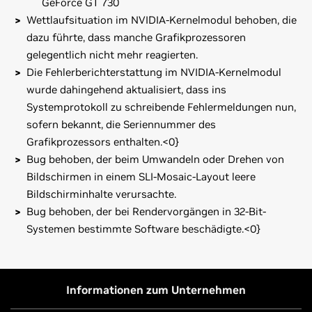
GeForce GT 730
Wettlaufsituation im NVIDIA-Kernelmodul behoben, die
dazu führte, dass manche Grafikprozessoren
gelegentlich nicht mehr reagierten.
Die Fehlerberichterstattung im NVIDIA-Kernelmodul
wurde dahingehend aktualisiert, dass ins
Systemprotokoll zu schreibende Fehlermeldungen nun,
sofern bekannt, die Seriennummer des
Grafikprozessors enthalten.<0}
Bug behoben, der beim Umwandeln oder Drehen von
Bildschirmen in einem SLI-Mosaic-Layout leere
Bildschirminhalte verursachte.
Bug behoben, der bei Rendervorgängen in 32-Bit-
Systemen bestimmte Software beschädigte.<0}
GeForce
800M Series (Notebooks)
Beachten Sie, dass viele Linux Distributionen eigene Pakete
GeForce
GTX 880M,
GeForce
GTX 870M,
GeForce
GTX
des NVIDIA Linux Grafiktreibers als natives
860M
Paketverwaltungsformat beinhalten. Eventuell ist bei
Informationen zum Unternehmen
diesen eigenen Paketen die Interaktion mit dem übrigen
GeForce
700M Series (Notebooks)