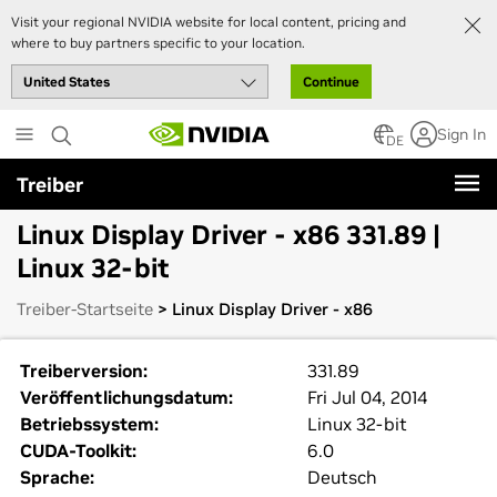
Visit your regional NVIDIA website for local content, pricing and
where to buy partners specific to your location.
Continue
Skip
Sign In
to
DE
main
Treiber
content
Linux Display Driver - x86 331.89 |
Linux 32-bit
Treiber-Startseite
> Linux Display Driver - x86
Treiberversion:
331.89
Veröffentlichungsdatum:
Fri Jul 04, 2014
Betriebssystem:
Linux 32-bit
CUDA-Toolkit:
6.0
Sprache:
Deutsch