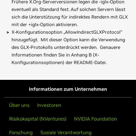
Frühere X.Org-Serverversionen legen die -iglx-Option
eventuell als Standard fest. Auf solchen Servern lässt
sich die Unterstützung für indirektes Rendern mit GLX
mit der +iglx-Option aktivieren.
X-Konfigurationsoption „AllowIndirectGLXProtocol“
hinzugefügt. Mit dieser Option kann die Verwendung
des GLX-Protokolls unterdrückt werden. Genauere
Informationen finden Sie in Anhang B (X-
Konfigurationsoptionen) der README-Datei.
GeForce
800M Series (Notebooks)
Beachten Sie, dass viele Linux Distributionen eigene Pakete
GeForce
GTX 880M,
GeForce
GTX 870M,
GeForce
GTX
des NVIDIA Linux Grafiktreibers als natives
860M,
GeForce
GTX 850M,
GeForce
840M,
GeForce
830M,
Paketverwaltungsformat beinhalten. Eventuell ist bei
Informationen zum Unternehmen
GeForce
820M,
GeForce
810M
diesen eigenen Paketen die Interaktion mit dem übrigen
Framework Ihrer Distribution besser, so dass sich deren
GeForce
700M Series (Notebooks)
Über uns
Investoren
Verwendung anstelle des offiziellen NVIDIA Pakets
GeForce
GTX 780M,
GeForce
GTX 770M,
GeForce
GTX
empfiehlt.
Risikokapital (NVentures)
NVIDIA Foundation
765M,
GeForce
GTX 760M,
GeForce
GT 755M,
GeForce
GT
750M,
GeForce
GT 745M,
GeForce
GT 740M,
GeForce
GT
Beachten Sie außerdem, dass SuSE Anwender vor dem
Forschung
Soziale Verantwortung
735M,
GeForce
GT 730M,
GeForce
GT 720M,
GeForce
710M