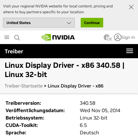
Visit your regional NVIDIA website for local content, pricing and
where to buy partners specific to your location.
Continue
Skip
Sign In
to
DE
main
Treiber
content
Linux Display Driver - x86 340.58 |
Linux 32-bit
Treiber-Startseite
> Linux Display Driver - x86
Treiberversion:
340.58
Veröffentlichungsdatum:
Wed Nov 05, 2014
Betriebssystem:
Linux 32-bit
CUDA-Toolkit:
6.5
Sprache:
Deutsch